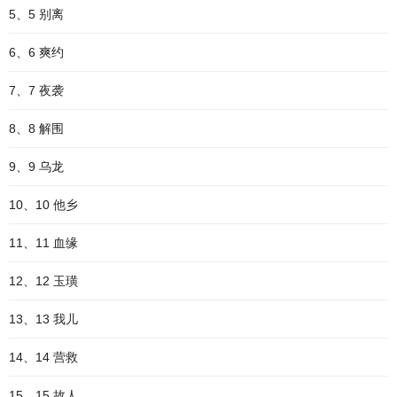
5、5 别离
6、6 爽约
7、7 夜袭
8、8 解围
9、9 乌龙
10、10 他乡
11、11 血缘
12、12 玉璜
13、13 我儿
14、14 营救
15、15 故人