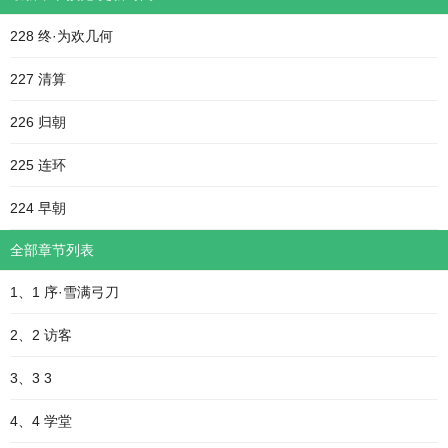
228 终·为欢几何
227 清算
226 归朝
225 连环
224 早朝
全部章节列表
1、1 序·雪满弓刀
2、2 访客
3、3 3
4、4 学堂