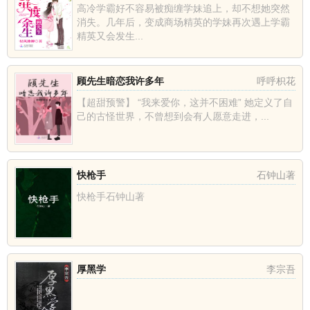
高冷学霸好不容易被痴缠学妹追上，却不想她突然
消失。几年后，变成商场精英的学妹再次遇上学霸
精英又会发生...
顾先生暗恋我许多年
呼呼枳花
【超甜预警】 “我来爱你，这并不困难” 她定义了自
己的古怪世界，不曾想到会有人愿意走进，...
快枪手
石钟山著
快枪手石钟山著
厚黑学
李宗吾