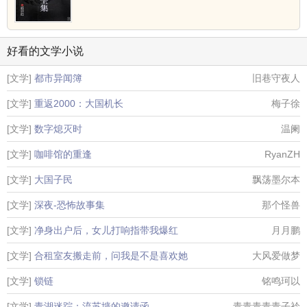
好看的文学小说
[文学]
都市异闻簿
旧巷守夜人
[文学]
重返2000：大国机长
梅子徐
[文学]
数字熄灭时
温阑
[文学]
咖啡馆的重逢
RyanZH
[文学]
大国子民
飘荡墨尔本
[文学]
深夜-恐怖故事集
那个怪兽
[文学]
净身出户后，女儿打响指带我爆红
月月鹏
[文学]
合租室友搬走前，问我是不是喜欢她
大风爱做梦
[文学]
锁链
铭鸣珂以
[文学]
青湖迷踪：流苏墙的邀请函
青青青青青子衿