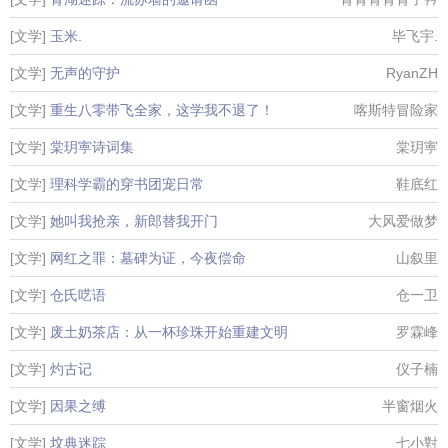
[文学]
玉米.
毕飞宇.
[文学]
无声的守护
RyanZH
[文学]
重生八零带飞全家，这学我不退了！
喀斯特冒险家
[文学]
棠玥寕诗词集
棠玥寕
[文学]
理科学霸的穿书团宠日常
鞋底红
[文学]
她叫我抢亲，新郎替我开门
大风爱做梦
[文学]
网红之罪：墓碑为证，今夜偿命
山叙里
[文学]
仓氏呓语
仓一卫
[文学]
废土奶茶店：从一杯珍珠开始重建文明
罗霖峰
[文学]
灼古记
仪子楠
[文学]
因果之缚
半窗烟火
[文学]
坟典迷踪
七小對