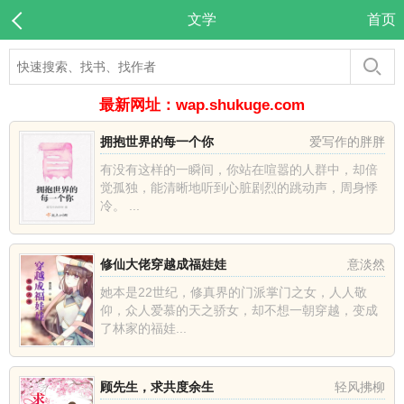
文学
首页
最新网址：wap.shukuge.com
拥抱世界的每一个你
爱写作的胖胖
有没有这样的一瞬间，你站在喧嚣的人群中，却倍
觉孤独，能清晰地听到心脏剧烈的跳动声，周身悸
冷。 ...
修仙大佬穿越成福娃娃
意淡然
她本是22世纪，修真界的门派掌门之女，人人敬
仰，众人爱慕的天之骄女，却不想一朝穿越，变成
了林家的福娃...
顾先生，求共度余生
轻风拂柳