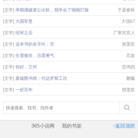
[文学]
孕期撞破老公出轨，我学会了啪啪打脸
于是春秋
[文学]
大国军垦
大强67
[文学]
绍宋之后
广寒宫宫人
[文学]
这本书的名字叫：空
慈莲笙
[文学]
生需微笑，活需勇气
芯姿
[文学]
你好，兰州
悲鸿四
[文学]
废墟图书馆：代达罗斯工坊
蒯魃
[文学]
一折百年
慈莲笙
365小说网
我的书架
↑返回顶部