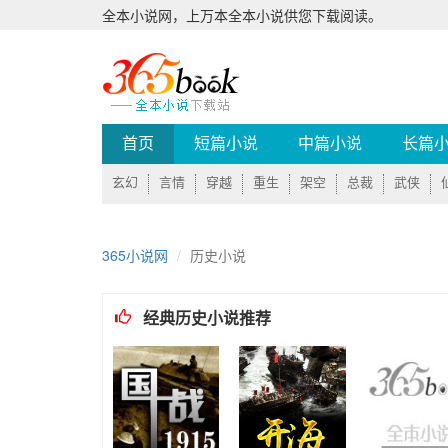
全本小说网，上万本全本小说供您下载阅读。
首页
短篇小说
中篇小说
长篇
玄幻
言情
穿越
重生
架空
总裁
武侠
365小说网
历史小说
经典历史小说推荐