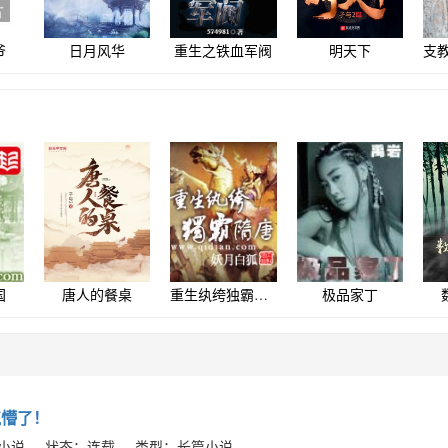
爷
日月风华
重生之铁血军阀
明天下
国
唐人的餐桌
重生纨绔独霸隋唐
极品家丁
气懵了！
小说
状态：连载
类型：长篇小说