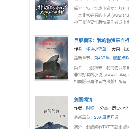
简介：特工穿成小农女：战神王
那你别管！\n想帮更多人？那
一本非常好看的小说,(www.s
神王爷追妻忙版权属作者或出版社所有,下载后请在2
\n上贪朝廷下贪乡绅，不义之
泉+发家致富]\n\n25世纪
袍直接往身上套！
巨舰横宋：我的物资来自
\n啥，自己爹不是爷奶亲生的
\n高昭人傻了：“别别别！朕是
作者：
伴读小牧童
分类：历
\n都因公牺牲穿越了，给个空
最新章节：
第437章、膨胀点
万大军就要断粮了，怎么办，
简介：巨舰横宋：我的物资来自
非常好看的小说,(www.shu
祖国版权属作者或出版社所有,下载后请在24小时之内删
钱，用卫生纸换人情，用现代
剑阁闻铃
可他没想到，自己随手卖出的
作者：
时镜
分类：历史小说
“小玩意儿”，竟引来皇城司的
最新章节：
289 周满开课
身份暴露，当这个时代的暴力机
简介：剑阁闻铃TXT下载,剑阁闻