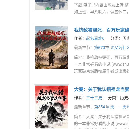
下载,电子书内容由网友上传,整理
如上班，早八晚六，做五休二
但见时光流似箭，岂知天道曲
我抗敌被赐死，百万玩家
作者：
起名真难6
分类：历
周满一生凄苦，求全难全，本
身玉皇顶。
最新章节：
第673章 义父为
简介：我抗敌被赐死，百万玩家
前尘散尽，一朝梦回……
一本非常好看的小说,(www.s
玩家破京城版权属作者或出版社所有,下载后请在24
剑阁之上，又闻金铃遥响；白
本以为可以过完清闲富贵的一
那一年，山下的茅草屋里，孱
大秦：关于我认错祖龙当
\n却不想碰上了女真入侵，山
作者：
三十三更
分类：历史
沦陷区送死。
十六岁的周满，捂着伤，坐在
最新章节：
第354章 天……天
\n好在洛尘绑定了玩家召唤系
-重来一世，要怎么活？
简介：大秦：关于我认错祖龙当
的一本非常好看的小说,(www.
\n面对这个从未玩过的真实游