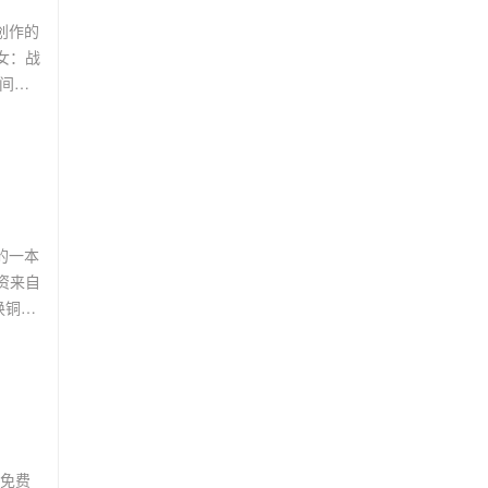
创作的
农女：战
住，黄
，三十
的一本
物资来自
越者的
供免费