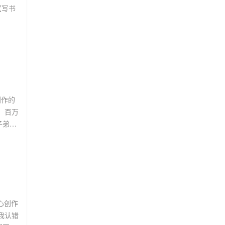
攻，殒
创作的
死，百万
帝派去
。
心创作
于我认错