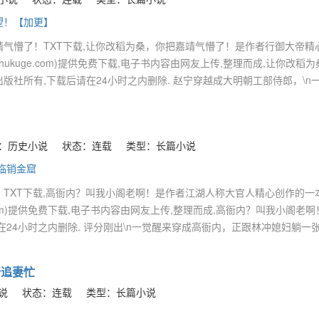
野望！【加更】
气懵了！TXT下载,让你改稻为桑，你把嘉靖气懵了！是作者行御大帝精
shukuge.com)提供免费下载,电子书内容由网友上传,整理而成,让你改稻
请在24小时之内删除. 赵宁穿越成大明朝工部侍郎，\n一睁眼
策——改稻为桑。
离，\n左右是官场倾轧，头顶是嘉靖冷眼。
：历史小说
状态：连载
类型：长篇小说
\n·\n不让百姓活？那这国策，我偏要改！
临销金窟
TXT下载,高衙内？叫我小阁老啊！是作者江湖人称大官人精心创作的一
的老巢！\n嘉靖想控局？我偏要走出一条谁也拦不住的路！
ge.com)提供免费下载,电子书内容由网友上传,整理而成,高衙内？叫我小阁老
觉醒来穿成高衙内，正跟林冲媳妇躺一张床，
n浙江变了天，官场翻了盘，\n远在京城的嘉靖，直接被气懵在龙椅上！
捉奸！
爷追妻忙
喜提感恩值系统——谁感激我，我就揍谁……不是，我就变强！
说
状态：连载
类型：长篇小说
于水火，那是高昭的宗旨！至于水火怎么来的？