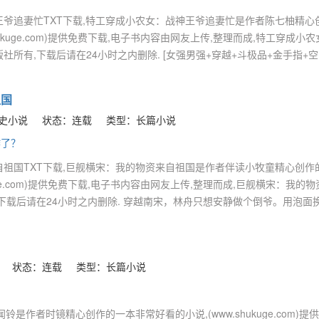
爷追妻忙TXT下载,特工穿成小农女：战神王爷追妻忙是作者陈七柚精心
当官很合理吧？\n做好事费钱？贪点也很合理吧？
hukuge.com)提供免费下载,电子书内容由网友上传,整理而成,特工穿成小
4小时之内删除. [女强男强+穿越+斗极品+金手指+空间灵
财我高昭一人贪之！直到靖康大乱，高昭正打算润，\n结果被百姓团团围
全能特工牺牲后穿越了，整治极品亲戚。
祖国
，怪不得一直被磋磨。\n美人娘亲身份也不简单？
大宋的忠臣啊！”
史小说
状态：连载
类型：长篇小说
间不过分吧，空间能升级不过分吧。\n救了个大美人咋还被赖上了\n娘子
咋了？
某王爷吃软饭还挺香
祖国TXT下载,巨舰横宋：我的物资来自祖国是作者伴读小牧童精心创作
kuge.com)提供免费下载,电子书内容由网友上传,整理而成,巨舰横宋：我的
除. 穿越南宋，林舟只想安静做个倒爷。用泡面换铜
药救古代命。
状态：连载
类型：长篇小说
窥探。更没想到那些被他庇护的战争孤儿里，竟藏着岳飞的后人……当穿
关盯上他时林舟选择掀桌：“摊牌了，我背后有人！”
铃是作者时镜精心创作的一本非常好看的小说,(www.shukuge.com)提