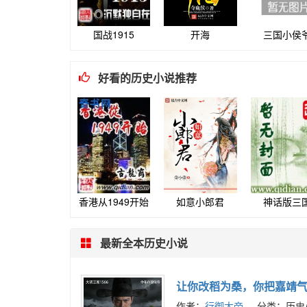
国战1915
开海
三国小侯
好看的历史小说推荐
香港从1949开始
如意小郎君
神话版三
最新全本历史小说
让你改稻为桑，你把嘉靖
作者：
行御大帝
分类：历史