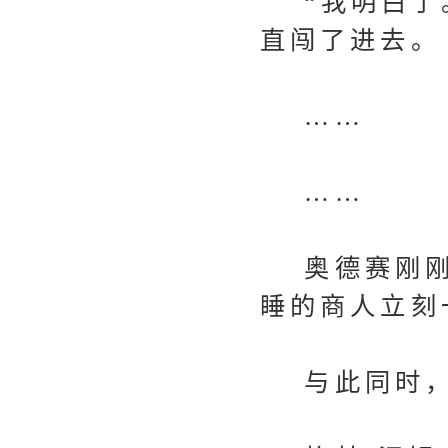
“我明白了。
直闯了进去。
……
……
奥德赛刚刚
睡的商人立刻
与此同时，