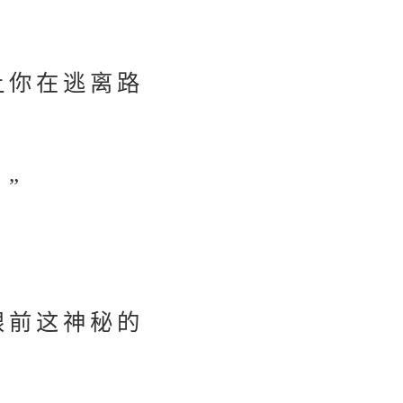
让你在逃离路
”
眼前这神秘的