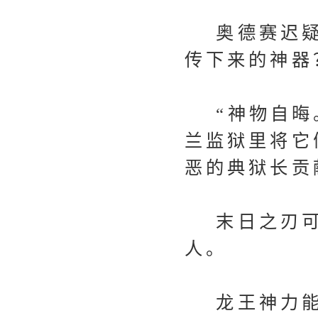
奥德赛迟疑地
传下来的神器
“神物自晦。
兰监狱里将它
恶的典狱长贡
末日之刃可
人。
龙王神力能