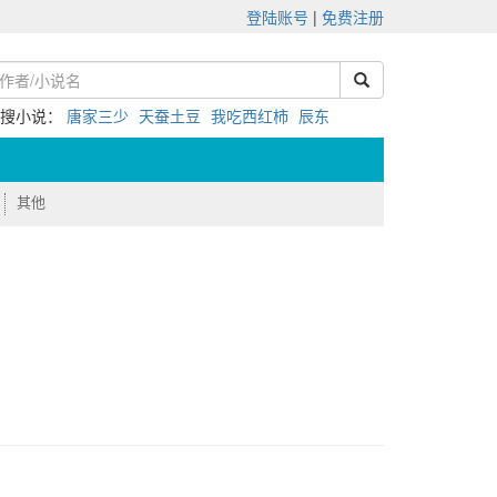
登陆账号
|
免费注册
热搜小说：
唐家三少
天蚕土豆
我吃西红柿
辰东
其他