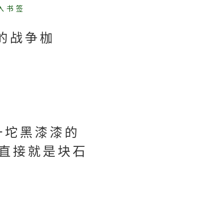
入书签
的战争枷
。
一坨黑漆漆的
直接就是块石