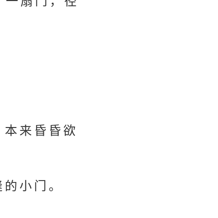
了一扇门，径
，本来昏昏欲
缝的小门。