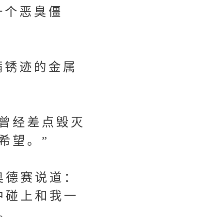
一个恶臭僵
满锈迹的金属
曾经差点毁灭
希望。”
奥德赛说道：
中碰上和我一
。