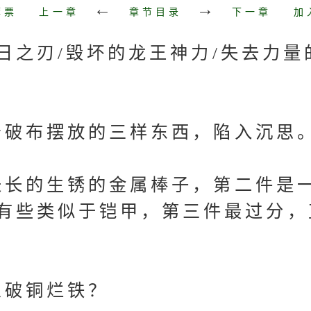
←
→
荐票
上一章
章节目录
下一章
加
之刃/毁坏的龙王神力/失去力量
破布摆放的三样东西，陷入沉思
长的生锈的金属棒子，第二件是
有些类似于铠甲，第三件最过分，
破铜烂铁？