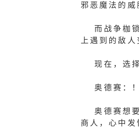
邪恶魔法的威
而战争枷锁
上遇到的敌人
现在，选择
奥德赛：！
奥德赛想要
商人，心中发