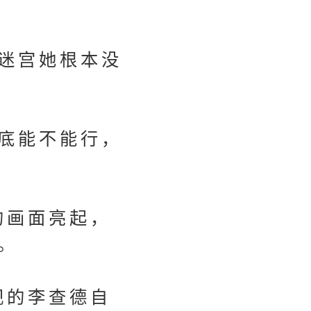
迷宫她根本没
底能不能行，
的画面亮起，
。
视的李查德自