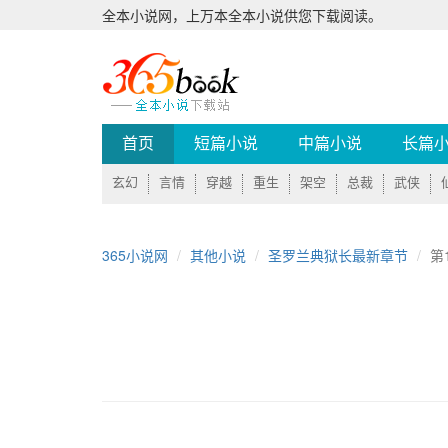
全本小说网，上万本全本小说供您下载阅读。
首页
短篇小说
中篇小说
长篇
玄幻
言情
穿越
重生
架空
总裁
武侠
365小说网
其他小说
圣罗兰典狱长最新章节
第