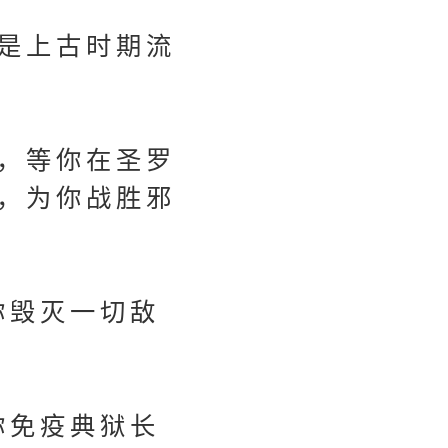
是上古时期流
，等你在圣罗
，为你战胜邪
你毁灭一切敌
你免疫典狱长