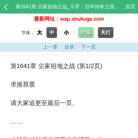
第1641章 尘家祖地之战_斗罗：百年传奇之我是尘心二叔
首页
最新网址：wap.shukuge.com
大
中
小
护眼
关灯
字体：
上一章
目录
下一页
第1641章 尘家祖地之战 (第1/2页)
求推荐票
请大家追更至最后一页。
……