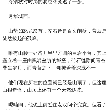
冷清秋对时局的洞悉终究迟了一步。
月华城西。
山势如怒龙昂首，左右皆是百丈削壁，背后是
陡然拔起的孤峰。
唯有山腰一处凿开半里方圆的巨岩平台，其上
矗立着一座由黑岩垒筑的城堡，砖石缝隙间青苔
叠生岁月，而青苔之下，却掩盖着深浅不一
他们现在所在的位置就已经是山顶了，但这座
山很奇怪，山顶上还有一个天然斜坡。
呢喃间，他想上前拦住老汉问个究竟。但看了