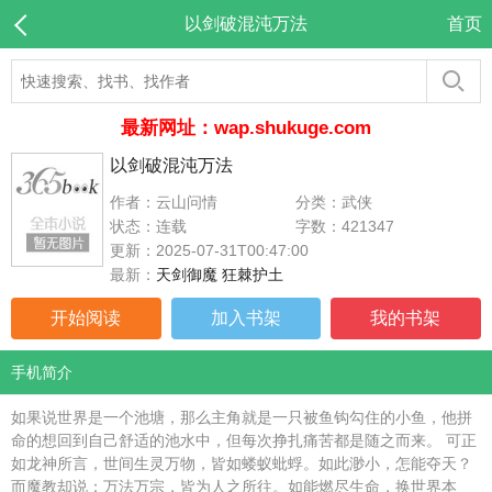
以剑破混沌万法
首页
最新网址：wap.shukuge.com
以剑破混沌万法
作者：云山问情
分类：武侠
状态：连载
字数：421347
更新：2025-07-31T00:47:00
最新：
天剑御魔 狂棘护土
开始阅读
加入书架
我的书架
手机简介
如果说世界是一个池塘，那么主角就是一只被鱼钩勾住的小鱼，他拼
命的想回到自己舒适的池水中，但每次挣扎痛苦都是随之而来。 可正
如龙神所言，世间生灵万物，皆如蝼蚁蚍蜉。如此渺小，怎能夺天？
而魔教却说：万法万宗，皆为人之所往。如能燃尽生命，换世界本