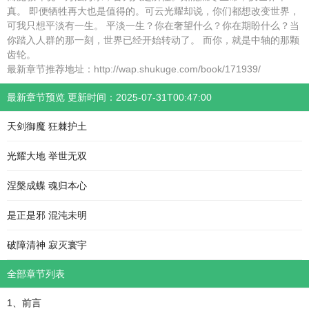
真。 即便牺牲再大也是值得的。可云光耀却说，你们都想改变世界，
可我只想平淡有一生。 平淡一生？你在奢望什么？你在期盼什么？当
你踏入人群的那一刻，世界已经开始转动了。 而你，就是中轴的那颗
齿轮。
最新章节推荐地址：http://wap.shukuge.com/book/171939/
最新章节预览 更新时间：2025-07-31T00:47:00
天剑御魔 狂棘护土
光耀大地 举世无双
涅槃成蝶 魂归本心
是正是邪 混沌未明
破障清神 寂灭寰宇
全部章节列表
1、前言