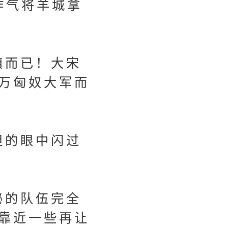
作气将羊城拿
镇而已！大宋
万匈奴大军而
坦的眼中闪过
秘的队伍完全
靠近一些再让