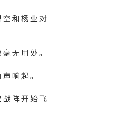
隔空和杨业对
也毫无用处。
角声响起。
奴战阵开始飞