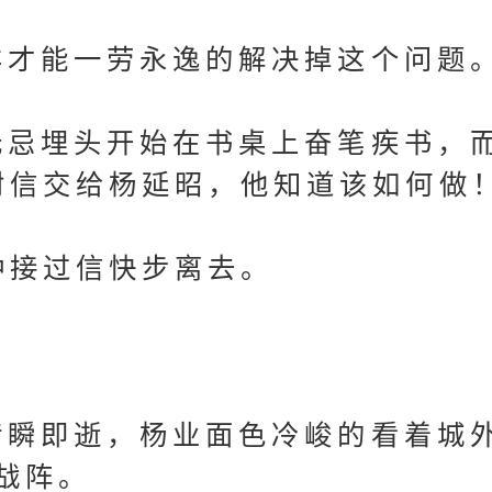
才能一劳永逸的解决掉这个问题
忌埋头开始在书桌上奋笔疾书，
封信交给杨延昭，他知道该如何做！
接过信快步离去。
瞬即逝，杨业面色冷峻的看着城
战阵。