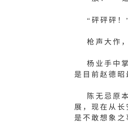
“砰砰砰！
枪声大作，
杨业手中掌
是目前赵德昭
陈无忌原本
展，现在从长
是不敢想象之