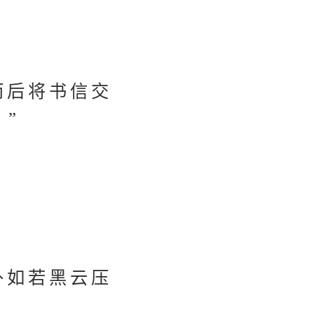
。
而后将书信交
”
外如若黑云压