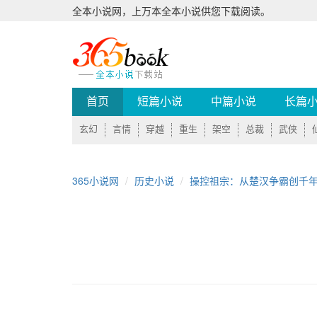
全本小说网，上万本全本小说供您下载阅读。
首页
短篇小说
中篇小说
长篇
玄幻
言情
穿越
重生
架空
总裁
武侠
365小说网
历史小说
操控祖宗：从楚汉争霸创千