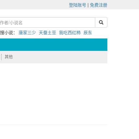
登陆账号
|
免费注册
热搜小说：
唐家三少
天蚕土豆
我吃西红柿
辰东
其他