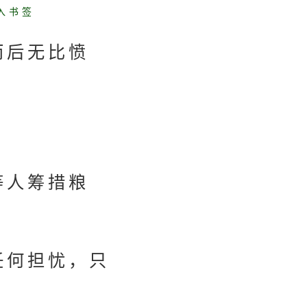
入书签
而后无比愤
等人筹措粮
任何担忧，只