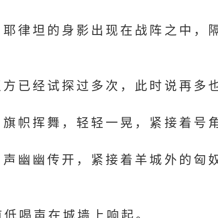
耶律坦的身影出现在战阵之中，
方已经试探过多次，此时说再多
旗帜挥舞，轻轻一晃，紧接着号
声幽幽传开，紧接着羊城外的匈
低喝声在城墙上响起。