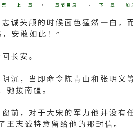
←
→
荐票
上一章
章节目录
下一章
加
志诚头颅的时候面色猛然一白，
夷，安敢如此！”
回长安。
阴沉，当即命令陈青山和张明义
，驰援南疆。
窗前，对于大宋的军力他并没有
了王志诚特意留给他的那封信。