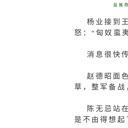
投推
杨业接到王
怒：“匈奴蛮
消息很快传
赵德昭面色
草，整军备战
陈无忌站在
是不由得想起