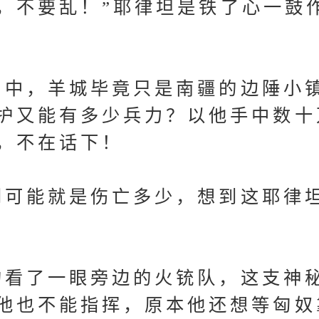
不要乱！”耶律坦是铁了心一鼓
中，羊城毕竟只是南疆的边陲小
护又能有多少兵力？以他手中数十
，不在话下！
可能就是伤亡多少，想到这耶律
看了一眼旁边的火铳队，这支神
他也不能指挥，原本他还想等匈奴