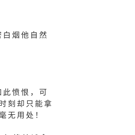
密白烟他自然
如此愤恨，可
时刻却只能拿
毫无用处！