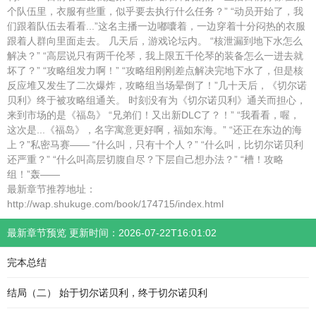
个队伍里，衣服有些重，似乎要去执行什么任务？” “动员开始了，我
们跟着队伍去看看...”这名主播一边嘟囔着，一边穿着十分闷热的衣服
跟着人群向里面走去。 几天后，游戏论坛内。 “核泄漏到地下水怎么
解决？” “高层说只有两千伦琴，我上限五千伦琴的装备怎么一进去就
坏了？” “攻略组发力啊！” “攻略组刚刚差点解决完地下水了，但是核
反应堆又发生了二次爆炸，攻略组当场晕倒了！”几十天后，《切尔诺
贝利》终于被攻略组通关。 时刻没有为《切尔诺贝利》通关而担心，
来到市场的是《福岛》 “兄弟们！又出新DLC了？！” “我看看，喔，
这次是...《福岛》，名字寓意更好啊，福如东海。” “还正在东边的海
上？”私密马赛—— “什么叫，只有十个人？” “什么叫，比切尔诺贝利
还严重？” “什么叫高层切腹自尽？下层自己想办法？” “槽！攻略
组！”轰——
最新章节推荐地址：
http://wap.shukuge.com/book/174715/index.html
最新章节预览 更新时间：2026-07-22T16:01:02
完本总结
结局（二） 始于切尔诺贝利，终于切尔诺贝利