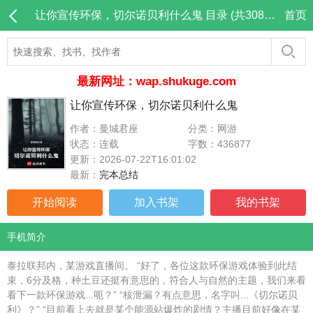
让你宣传环保，切尔诺贝利什么鬼 目录 (共308章)
首页
最新网址：wap.shukuge.com
让你宣传环保，切尔诺贝利什么鬼
作者：曼城君座
分类：网游
状态：连载
字数：436877
更新：2026-07-22T16:01:02
最新：
完本总结
开始阅读
加入书架
我的书架
手机简介
泰拉联邦内，某游戏直播间。 “好了，各位这款环保游戏体验到此结
束，6分及格，种土豆还挺有意思的，符合人与自然的主题，我们来看
看下一款环保游戏...呃？” “核泄漏？有点意思，名字叫...《切尔诺贝
利》？” “目前看上去就是某个能源站爆炸的剧情？主播目前好像在某