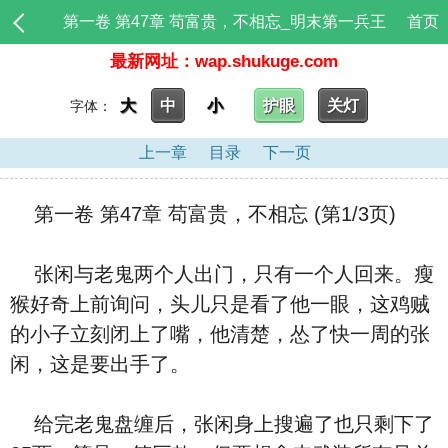
第一卷 第47章 苟富贵，不相忘_明末第一兵王
首页
最新网址：wap.shukuge.com
大
中
小
护眼
关灯
字体：
上一章
目录
下一页
第一卷 第47章 苟富贵，不相忘 (第1/3页)
张闲与老鬼两个人出门，只有一个人回来。瘦
猴好奇上前询问，头儿只是看了他一眼，这鸡贼
的小子立刻闭上了嘴，他清楚，怂了快一周的张
闲，这是要出手了。
给完老鬼盘缠后，张闲身上搜遍了也只剩下了