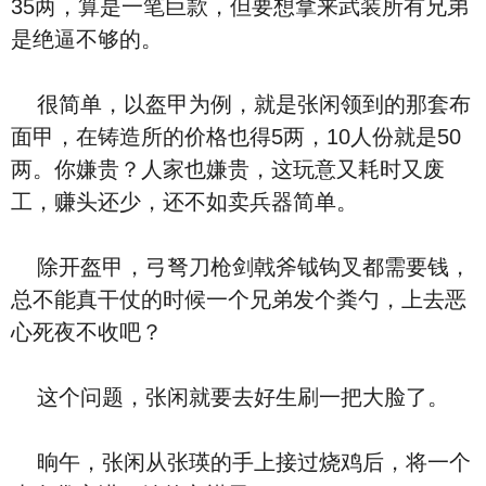
35两，算是一笔巨款，但要想拿来武装所有兄弟
是绝逼不够的。
很简单，以盔甲为例，就是张闲领到的那套布
面甲，在铸造所的价格也得5两，10人份就是50
两。你嫌贵？人家也嫌贵，这玩意又耗时又废
工，赚头还少，还不如卖兵器简单。
除开盔甲，弓弩刀枪剑戟斧钺钩叉都需要钱，
总不能真干仗的时候一个兄弟发个粪勺，上去恶
心死夜不收吧？
这个问题，张闲就要去好生刷一把大脸了。
晌午，张闲从张瑛的手上接过烧鸡后，将一个