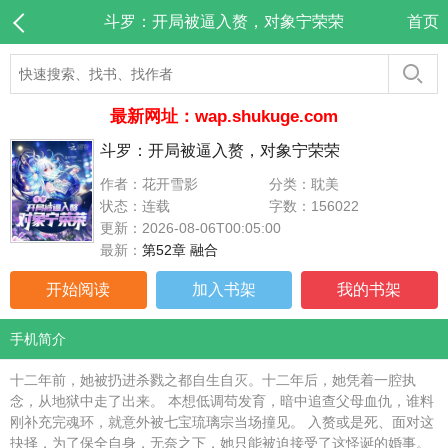
斗罗：开局被逼入赘，对象宁荣荣
首页
最新网址：wap.shukuge.com
斗罗：开局被逼入赘，对象宁荣荣
作者：花开雪影
分类：耽美
状态：连载
字数：156022
更新：2026-08-06T00:05:00
最新：
第52章 融合
开始阅读
加入书架
我的书架
手机简介
十二年前，她被扔进杀戮之都自生自灭。十二年后，她凭着一腔执
念，从地狱中走了出来。 本想低调苟发育，暗中追查父母血仇，谁料
刚补充完魂环，就意外被七宝琉璃宗当场撞见。 入赘或是死、面对这
抉择，为了保全自身，无奈之下，她只能被迫接受了这怪诞的婚事。