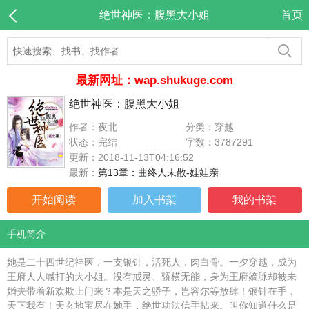
绝世神医：腹黑大小姐
首页
最新网址：wap.shukuge.com
绝世神医：腹黑大小姐
作者：夜北
分类：穿越
状态：完结
字数：3787291
更新：2018-11-13T04:16:52
最新：
第13章：曲终人未散-娃娃亲
开始阅读
加入书架
我的书架
手机简介
她是二十四世纪神医，一支银针，活死人，肉白骨。一夕穿越，成为
王府人人喊打的大小姐。没有戒灵、骄横无能，身为王府嫡脉却被未
婚夫带着新欢欺上门来？本是天之骄子，岂容尔等放肆！银针在手，
天下我有！天玄地宝尽在她手，绝世功法信手拈来。叫你知道什么是