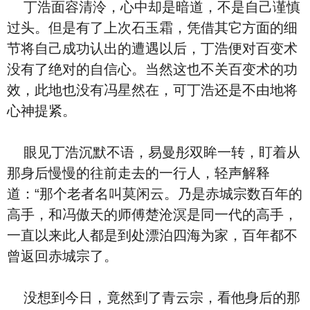
丁浩面容清泠，心中却是暗道，不是自己谨慎
过头。但是有了上次石玉霜，凭借其它方面的细
节将自己成功认出的遭遇以后，丁浩便对百变术
没有了绝对的自信心。当然这也不关百变术的功
效，此地也没有冯星然在，可丁浩还是不由地将
心神提紧。
眼见丁浩沉默不语，易曼彤双眸一转，盯着从
那身后慢慢的往前走去的一行人，轻声解释
道：“那个老者名叫莫闲云。乃是赤城宗数百年的
高手，和冯傲天的师傅楚沧溟是同一代的高手，
一直以来此人都是到处漂泊四海为家，百年都不
曾返回赤城宗了。
没想到今日，竟然到了青云宗，看他身后的那