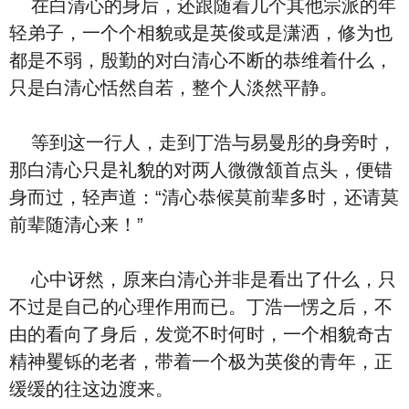
在白清心的身后，还跟随着几个其他宗派的年
轻弟子，一个个相貌或是英俊或是潇洒，修为也
都是不弱，殷勤的对白清心不断的恭维着什么，
只是白清心恬然自若，整个人淡然平静。
等到这一行人，走到丁浩与易曼彤的身旁时，
那白清心只是礼貌的对两人微微颔首点头，便错
身而过，轻声道：“清心恭候莫前辈多时，还请莫
前辈随清心来！”
心中讶然，原来白清心并非是看出了什么，只
不过是自己的心理作用而已。丁浩一愣之后，不
由的看向了身后，发觉不时何时，一个相貌奇古
精神矍铄的老者，带着一个极为英俊的青年，正
缓缓的往这边渡来。