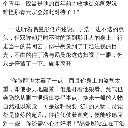
个青年，应当是他的百年前才收地徒弟闽观沅，
难怪那青云宗会如此对待了！”
一边听着易曼彤低声述说。丁浩一边不迭的点
头，但双眸却是时不时的落到那几人的身上。行
走当中的莫闲云，似乎察觉到了丁浩注视的目
光，不由的往丁浩与易曼彤这边扫视了一眼，但
只是停留了一下。旋即离开。
“你眼睛也太毒了一点，而且你身上的煞气太
重，即使极力地隐匿，但是盯着他狠看。煞气也
会隐隐从眼中泄露出零星半点。换来一般的人物
自然难以察觉，可是这种快要飞升的人物，灵觉
都是修炼的超凡，往往凭仗着直觉，便能够感应
到一些，你还需小心才好哦！”易曼彤站立在丁浩