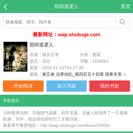
阳间巡逻人
首页
最新网址：wap.shukuge.com
阳间巡逻人
作者：城东九爷
分类：悬疑
状态：完结
字数：1539561
更新：2018-11-13T04:27:33
最新：
第五卷 法界动乱_第四百五十四章 因果关系（大结局）
开始阅读
加入书架
我的书架
手机简介
儿时喂养乌鸦，导致阴气很重，经常见鬼，后被人给我养了一只鬼魂
防身，另外，我还得给阴司打工才能活命。
最新章节推荐地址：http://wap.shukuge.com/book/23435/