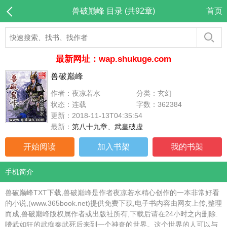
兽破巅峰 目录 (共92章)
首页
最新网址：wap.shukuge.com
兽破巅峰
作者：夜凉若水
分类：玄幻
状态：连载
字数：362384
更新：2018-11-13T04:35:54
最新：
第八十九章、武皇破虚
开始阅读
加入书架
我的书架
手机简介
兽破巅峰TXT下载,兽破巅峰是作者夜凉若水精心创作的一本非常好看
的小说,(www.365book.net)提供免费下载,电子书内容由网友上传,整理
而成,兽破巅峰版权属作者或出版社所有,下载后请在24小时之内删除.
嗜武如狂的武痴秦武死后来到一个神奇的世界。这个世界的人可以与