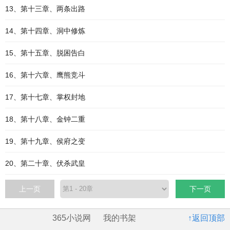
13、第十三章、两条出路
14、第十四章、洞中修炼
15、第十五章、脱困告白
16、第十六章、鹰熊竞斗
17、第十七章、掌权封地
18、第十八章、金钟二重
19、第十九章、侯府之变
20、第二十章、伏杀武皇
上一页
下一页
365小说网
我的书架
↑返回顶部