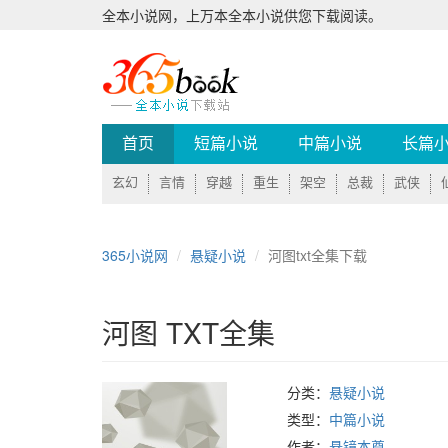
全本小说网，上万本全本小说供您下载阅读。
首页
短篇小说
中篇小说
长篇
玄幻
言情
穿越
重生
架空
总裁
武侠
365小说网
悬疑小说
河图txt全集下载
河图 TXT全集
分类：
悬疑小说
类型：
中篇小说
作者：
悬镜本尊