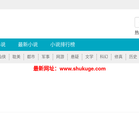
小说
最新小说
小说排行榜
仙侠
耽美
都市
军事
网游
悬疑
文学
科幻
修真
历史
最新网址：www.shukuge.com