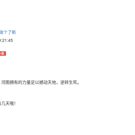
 做个了断
21:45
小说
，河图拥有的力量足以撼动天地，逆转生死。
看几天哦！