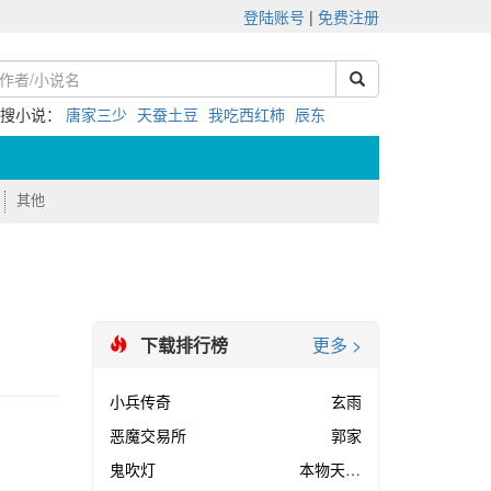
登陆账号
|
免费注册
热搜小说：
唐家三少
天蚕土豆
我吃西红柿
辰东
其他
下载排行榜
更多 >
小兵传奇
玄雨
恶魔交易所
郭家
鬼吹灯
本物天下霸唱