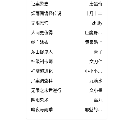
证案警史
唐墨珩
烟雨阁诡怪传说
十月十二
无限恐怖
zhttty
人间更值得
巨魔野兽战
噬血嫁衣
黄泉路上
茅山捉鬼人
青子
神级制卡师
文刀仁
神魔超进化
小小小柠檬
尸案调查科
九滴水
无限之末世逆行
文小墨
阴阳鬼术
巫九
暗夜与雨季
邪魅的绅士