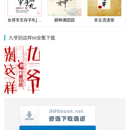
女将军生存手札[古穿今]
耕种满田园
非主流清穿
九爷别这样txt全集下载