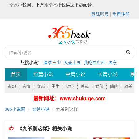
全本小说网，上万本全本小说供您下载阅读。
登陆账号
|
免费注册
热搜小说：
唐家三少
天蚕土豆
我吃西红柿
辰东
首页
短篇小说
中篇小说
长篇小说
最
玄幻
言情
穿越
重生
架空
总裁
武侠
仙侠
耽美
最新网址：www.shukuge.com
365小说网
穿越小说
九爷别这样
《九爷别这样》相关小说