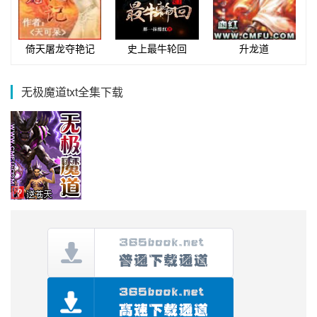
倚天屠龙夺艳记
史上最牛轮回
升龙道
无极魔道txt全集下载