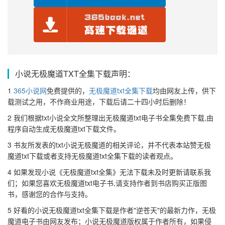
小说无极魔道TXT全集下载声明：
1
365小说网
免费提供的，
无极魔道txt全集下载
均由网友上传，供下
载测试之用，不作商业用途，下载后请二十四小时后删除！
2 我们根据txt小说全文所整理出无极魔道txt电子书全集免费下载,由
程序自动生成无极魔道txt下载文件。
3 书友所发表的txt小说无极魔道的相关评论，并不代表本站赞无极
魔道txt下载或者支持无极魔道txt全集下载的读者观点。
4 如果发现小说《无极魔道txt全集》无法下载未及时更新请联系我
们；如果您喜欢无极魔道txt电子书,请支持作者到书店购买正版图
书，感谢您的合作与支持。
5 好看的小说无极魔道txt全集下载是作者"逆苍天"的最新力作，无极
魔道电子书由网友发布；小说无极魔道版权属于作者所有，如果侵