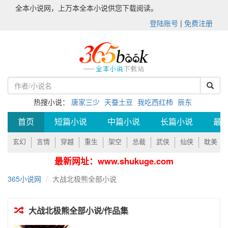
全本小说网，上万本全本小说供您下载阅读。
登陆账号
|
免费注册
热搜小说：
唐家三少
天蚕土豆
我吃西红柿
辰东
首页
短篇小说
中篇小说
长篇小说
最
玄幻
言情
穿越
重生
架空
总裁
武侠
仙侠
耽美
最新网址：www.shukuge.com
365小说网
大战北极熊全部小说
大战北极熊全部小说/作品集