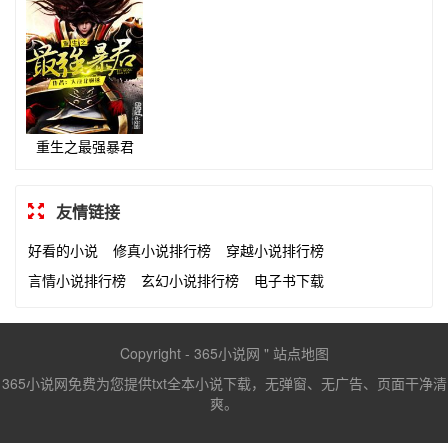
重生之最强暴君
友情链接
好看的小说
修真小说排行榜
穿越小说排行榜
言情小说排行榜
玄幻小说排行榜
电子书下载
Copyright -
365小说网
"
站点地图
365小说网
免费为您提供txt全本小说下载，无弹窗、无广告、页面干净清
爽。