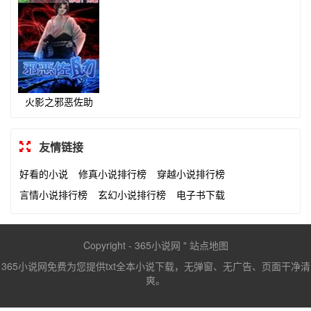
火影之邪恶佐助
友情链接
好看的小说
修真小说排行榜
穿越小说排行榜
言情小说排行榜
玄幻小说排行榜
电子书下载
Copyright -
365小说网
"
站点地图
365小说网
免费为您提供txt全本小说下载，无弹窗、无广告、页面干净清
爽。