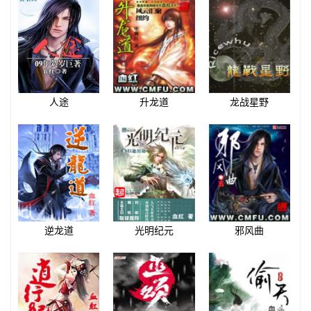
人途
升龙道
龙战星野
逆龙道
光明纪元
邪风曲