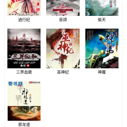
逍行纪
巫颂
偷天
三界血歌
巫神纪
神魔
邪龙道