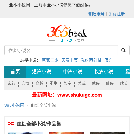
全本小说网，上万本全本小说供您下载阅读。
登陆账号
|
免费注册
热搜小说：
唐家三少
天蚕土豆
我吃西红柿
辰东
首页
短篇小说
中篇小说
长篇小说
最
玄幻
言情
穿越
重生
架空
总裁
武侠
仙侠
耽美
最新网址：www.shukuge.com
365小说网
血红全部小说
血红全部小说/作品集