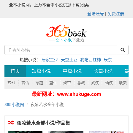
全本小说网，上万本全本小说供您下载阅读。
登陆账号
|
免费注册
热搜小说：
唐家三少
天蚕土豆
我吃西红柿
辰东
首页
短篇小说
中篇小说
长篇小说
最
玄幻
言情
穿越
重生
架空
总裁
武侠
仙侠
耽美
最新网址：www.shukuge.com
365小说网
夜凉若水全部小说
夜凉若水全部小说/作品集