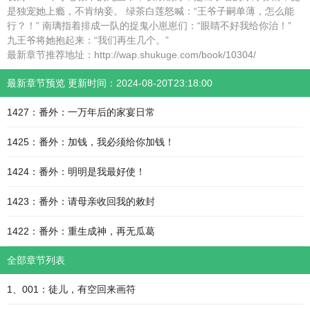
是独宠她上瘾，不肯纳妾。 绿茶白莲怒喊：“王爷子嗣单薄，怎么能
行？！” 南璃指着排成一队的捉鬼小崽崽们：“眼睛不好我给你治！”
九王爷将她抱起来：“我们再生几个。”
最新章节推荐地址：http://wap.shukuge.com/book/10304/
最新章节预览 更新时间：2024-08-20T23:18:00
1427：番外：一万年后的家宴日常
1425：番外：加钱，我必须给你加钱！
1424：番外：明明是我最好使！
1423：番外：请母亲收回我的敕封
1422：番外：重生成神，再无瓜葛
全部章节列表
1、001：徒儿，有空回来画符