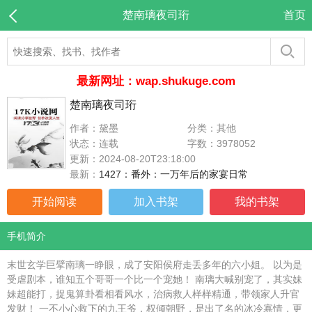
楚南璃夜司珩
首页
最新网址：wap.shukuge.com
楚南璃夜司珩
作者：黛墨
分类：其他
状态：连载
字数：3978052
更新：2024-08-20T23:18:00
最新：
1427：番外：一万年后的家宴日常
开始阅读
加入书架
我的书架
手机简介
末世玄学巨擘南璃一睁眼，成了安阳侯府走丢多年的六小姐。 以为是
受虐剧本，谁知五个哥哥一个比一个宠她！ 南璃大喊别宠了，其实妹
妹超能打，捉鬼算卦看相看风水，治病救人样样精通，带领家人升官
发财！ 一不小心救下的九王爷，权倾朝野，是出了名的冰冷寡情，更