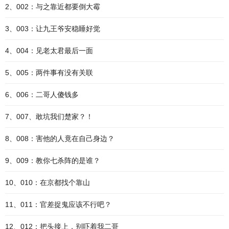
2、002：与之靠近都要倒大霉
3、003：让九王爷安稳睡好觉
4、004：见老太君最后一面
5、005：两件事有没有关联
6、006：二哥人傻钱多
7、007、敢坑我们楚家？！
8、008：害他的人竟在自己身边？
9、009：教你七杀阵的是谁？
10、010：在京都找个靠山
11、011：官差捉鬼应该不行吧？
12、012：把头接上，别吓着我二哥