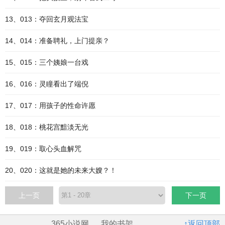
13、013：夺回玄月观法宝
14、014：准备聘礼，上门提亲？
15、015：三个姨娘一台戏
16、016：灵瞳看出了端倪
17、017：用孩子的性命许愿
18、018：桃花宫黯淡无光
19、019：取心头血解咒
20、020：这就是她的未来大嫂？！
上一页
下一页
365小说网
我的书架
↑返回顶部