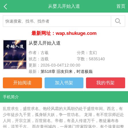
从婴儿开始入道
首页
最新网址：wap.shukuge.com
从婴儿开始入道
作者：古羲
分类：玄幻
状态：连载
字数：5835140
更新：2026-03-04T12:00:00
最新：
第518章 旧友归来，时道极巅
开始阅读
加入书架
我的书架
手机简介
乱世求生，盛世求名。饱经风霜的大禹朝仍处于盛世年间。西北，有
少年徒步九千里，孤身斩大妖，争一世功名。 龙湖，有不世宗师赶赴
人间，开宗立派，百世留名。帝都，有圣人传道万千，教徒遍布各
州，流芳千古。 而在青州城内，一座将门世家院落中。有个孩童却整