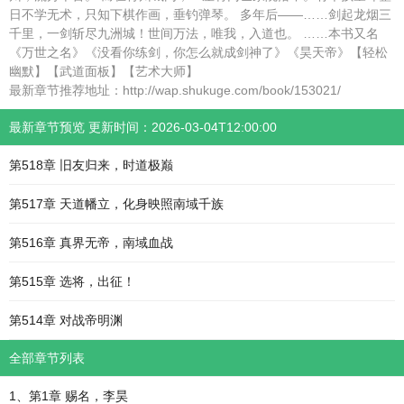
日不学无术，只知下棋作画，垂钓弹琴。 多年后——……剑起龙烟三
千里，一剑斩尽九洲城！世间万法，唯我，入道也。 ……本书又名
《万世之名》《没看你练剑，你怎么就成剑神了》《昊天帝》【轻松
幽默】【武道面板】【艺术大师】
最新章节推荐地址：http://wap.shukuge.com/book/153021/
最新章节预览 更新时间：2026-03-04T12:00:00
第518章 旧友归来，时道极巅
第517章 天道幡立，化身映照南域千族
第516章 真界无帝，南域血战
第515章 选将，出征！
第514章 对战帝明渊
全部章节列表
1、第1章 赐名，李昊