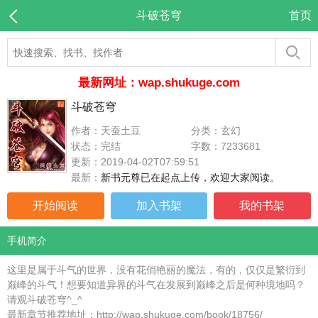
斗破苍穹
首页
最新网址：wap.shukuge.com
斗破苍穹
作者：天蚕土豆
分类：玄幻
状态：完结
字数：7233681
更新：2019-04-02T07:59:51
最新：
新书元尊已在起点上传，欢迎大家阅读。
开始阅读
加入书架
我的书架
手机简介
这里是属于斗气的世界，没有花俏艳丽的魔法，有的，仅仅是繁衍到
巅峰的斗气！想要知道异界的斗气在发展到巅峰之后是何种境地吗？
请观斗破苍穹^_^
最新章节推荐地址：http://wap.shukuge.com/book/18756/