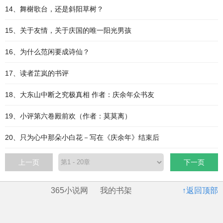
14、舞榭歌台，还是斜阳草树？
15、关于友情，关于庆国的唯一阳光男孩
16、为什么范闲要成诗仙？
17、读者芷岚的书评
18、大东山中断之究极真相 作者：庆余年众书友
19、小评第六卷殿前欢（作者：莫莫离）
20、只为心中那朵小白花－写在《庆余年》结束后
上一页
下一页
365小说网
我的书架
↑返回顶部