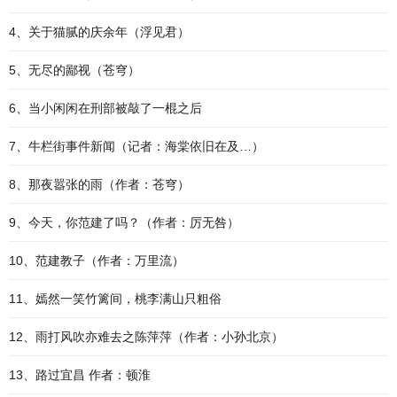
4、关于猫腻的庆余年（浮见君）
5、无尽的鄙视（苍穹）
6、当小闲闲在刑部被敲了一棍之后
7、牛栏街事件新闻（记者：海棠依旧在及…）
8、那夜嚣张的雨（作者：苍穹）
9、今天，你范建了吗？（作者：厉无咎）
10、范建教子（作者：万里流）
11、嫣然一笑竹篱间，桃李满山只粗俗
12、雨打风吹亦难去之陈萍萍（作者：小孙北京）
13、路过宜昌 作者：顿淮