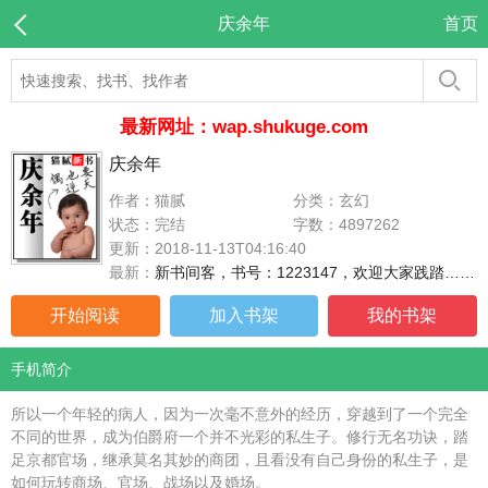
庆余年
首页
最新网址：wap.shukuge.com
庆余年
作者：猫腻
分类：玄幻
状态：完结
字数：4897262
更新：2018-11-13T04:16:40
最新：
新书间客，书号：1223147，欢迎大家践踏……
开始阅读
加入书架
我的书架
手机简介
所以一个年轻的病人，因为一次毫不意外的经历，穿越到了一个完全
不同的世界，成为伯爵府一个并不光彩的私生子。修行无名功诀，踏
足京都官场，继承莫名其妙的商团，且看没有自己身份的私生子，是
如何玩转商场、官场、战场以及婚场。