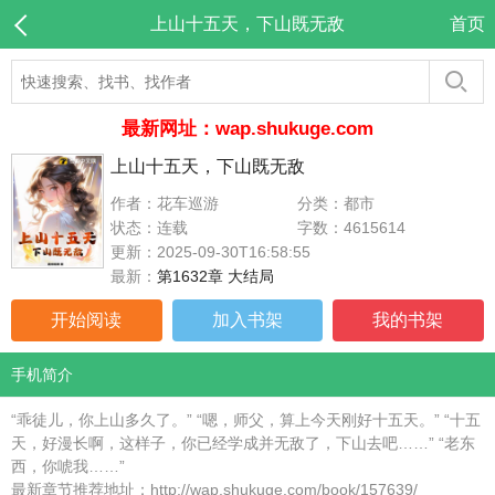
上山十五天，下山既无敌
首页
最新网址：wap.shukuge.com
上山十五天，下山既无敌
作者：花车巡游
分类：都市
状态：连载
字数：4615614
更新：2025-09-30T16:58:55
最新：
第1632章 大结局
开始阅读
加入书架
我的书架
手机简介
“乖徒儿，你上山多久了。” “嗯，师父，算上今天刚好十五天。” “十五
天，好漫长啊，这样子，你已经学成并无敌了，下山去吧……” “老东
西，你唬我……”
最新章节推荐地址：http://wap.shukuge.com/book/157639/