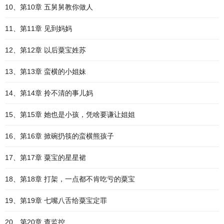
10、第10章 五舅舅教你做人
11、第11章 见到妈妈
12、第12章 以后粟宝姓苏
13、第13章 蛮横的小姐妹
14、第14章 拎不清的事儿妈
15、第15章 她也是小孩，凭啥要谦让姐姐
16、第16章 掀碗扔筷的蛮横熊孩子
17、第17章 粟宝的星星裙
18、第18章 打架，一点都不肯吃亏的粟宝
19、第19章 七嘴八舌给粟宝定罪
20、第20章 查监控