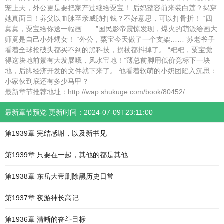
宠上天，外公更是要把家产过继给粟宝！ 后妈整容前来装白莲？揭穿
她真面目！养父以血脉至亲威胁打钱？不好意思，可以打骨折！ “四
舅舅，粟宝给你送一幅画……”国民影帝震惊发现，爆火的萌派绘画大
师竟是自己小外甥女！ “外公，粟宝今天做了一个支架……”苏老爷子
看着全球抢破头都买不到的黑科技，拐杖都抖掉了。 “粑粑，粟宝觉
得这块地前景有大发展哦，风水宝地！”薄总前脚用低价竞标下一块
地，后脚经济开发的文件就下来了。 他看着软萌的小奶团陷入沉思：
小家伙到底还有多少马甲？
最新章节推荐地址：http://wap.shukuge.com/book/80452/
最新章节预览 更新时间：2024-07-09T23:11:00
第1939章 完结感谢，以及新书见
第1939章 只要在一起，其他的都是其他
第1938章 东岳大帝删除黑历史日常
第1937章 夜游神长高记
第1936章 清晰的奋斗目标