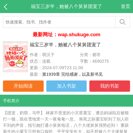
福宝三岁半，她被八个舅舅团宠了
首页
最新网址：wap.shukuge.com
福宝三岁半，她被八个舅舅团宠了
作者：萌汉子
分类：都市
状态：连载
字数：4690275
更新：2024-07-09T23:11:00
最新：
第1939章 完结感谢，以及新书见
开始阅读
加入书架
我的书架
手机简介
【团宠，奶萌，马甲】 林家不受宠的小灾星粟宝，遭后妈诬陷后被狠
打一顿，跪在雪地里一天一夜奄奄一息。 将死之际粟宝听到了别人听
不到的声音，指引她打通小舅舅电话，八个大佬舅舅强势赶到！ 重获
新生的小粟宝只想有口饭吃、平平安安长大，却不想被八个大佬舅舅