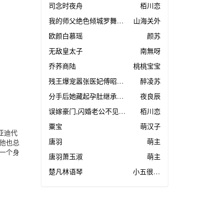
司念时夜舟
栢川恋
我的师父绝色倾城罗舞叶宁
山海关外
欧颜白慕瑶
颜苏
无敌皇太子
南無呀
乔荞商陆
桃桃宝宝
残王爆宠嚣张医妃傅昭宁萧澜渊
醉凌苏
分手后她藏起孕肚继承亿万家产叶芷萌厉行渊
夜良辰
误嫁豪门,闪婚老公不见面司念
栢川恋
粟宝
萌汉子
亚迪代
唐羽
萌主
他也总
一个身
唐羽萧玉淑
萌主
楚凡林语琴
小五很厉害