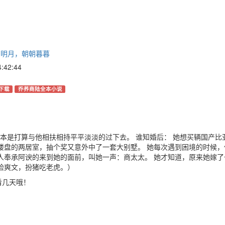
岁岁明月，朝朝暮暮
42:44
下载
乔荞商陆全本小说
，本是打算与他相扶相持平平淡淡的过下去。 谁知婚后： 她想买辆国产比
楼盘的两居室，抽个奖又意外中了一套大别墅。 她每次遇到困境的时候，
人奉承阿谀的来到她的面前，叫她一声：商太太。 她才知道，原来她嫁了
脸爽文，扮猪吃老虎。）
看几天哦！