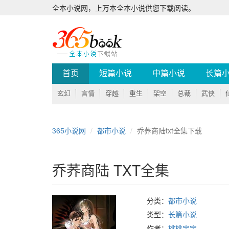
全本小说网，上万本全本小说供您下载阅读。
首页
短篇小说
中篇小说
长篇
玄幻
言情
穿越
重生
架空
总裁
武侠
365小说网
都市小说
乔荞商陆txt全集下载
乔荞商陆 TXT全集
分类：
都市小说
类型：
长篇小说
作者：
桃桃宝宝