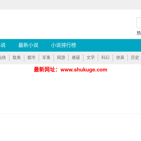
小说
最新小说
小说排行榜
仙侠
耽美
都市
军事
网游
悬疑
文学
科幻
修真
历史
最新网址：www.shukuge.com