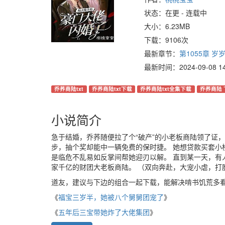
状态：在更 - 连载中
大小：6.23MB
下载：9106次
最新章节：
第1055章 
最新时间：2024-09-08 14:
乔荞商陆txt
乔荞商陆txt下载
乔荞商陆txt全集下载
乔荞商陆 
小说简介
急于结婚，乔荞随便拉了个“破产”的小老板商陆领了证
步，抽个奖却能中一辆免费的保时捷。 她想贷款买套小
是临危不乱易如反掌间帮她迎刃以解。 直到某一天，有
家千亿的财团大老板商陆。 （双向奔赴，大宠小虐，打
道友，建议与下边的组合一起下载，能解决啃书饥荒多
《
福宝三岁半，她被八个舅舅团宠了
》
《
五年后三宝带她炸了大佬集团
》