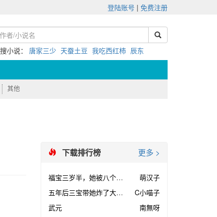
登陆账号
|
免费注册
热搜小说：
唐家三少
天蚕土豆
我吃西红柿
辰东
其他
下载排行榜
更多 >
福宝三岁半，她被八个舅舅团宠了
萌汉子
五年后三宝带她炸了大佬集团
C小喵子
武元
南無呀