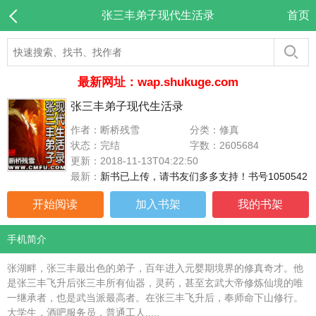
张三丰弟子现代生活录
首页
最新网址：wap.shukuge.com
张三丰弟子现代生活录
作者：断桥残雪
分类：修真
状态：完结
字数：2605684
更新：2018-11-13T04:22:50
最新：
新书已上传，请书友们多多支持！书号1050542
开始阅读
加入书架
我的书架
手机简介
张湖畔，张三丰最出色的弟子，百年进入元婴期境界的修真奇才。他
是张三丰飞升后张三丰所有仙器，灵药，甚至玄武大帝修炼仙境的唯
一继承者，也是武当派最高者。在张三丰飞升后，奉师命下山修行。
大学生，酒吧服务员，普通工人.....