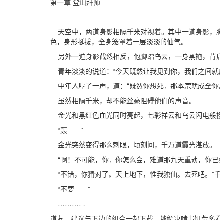
第一章 登山拜师
天空中，两道身影相隔千米对视着。其中一道身影，脚
色，身形挺拔，全身笼罩着一层淡淡的仙气。
另外一道身影截然相反，他脚踏乌云，一身黑袍，背后
青年淡淡的说道：“今天既然让我见到你，我们之间就
中年人哼了一声，道：“既然你想死，那本宗就成全你
虽然相隔千米，却不能丝毫阻碍他们的声音。
金光和黑红色血光同时亮起，七彩祥云和乌云闪电般
“轰——”
金光突然变得那么刺眼，顷刻间，千万道霞光湛放。
“啊！不可能，你，你怎么会，难道那九天重劫，你已
“不错，你猜对了。天上地下，惟我独仙。去死吧。”
“不要——”
…………
道友，建议与下边的组合一起下载，能解决啃书饥荒多