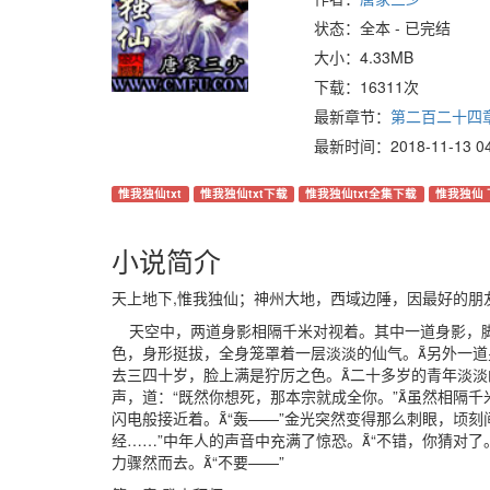
状态：全本 - 已完结
大小：4.33MB
下载：16311次
最新章节：
第二百二十四章
最新时间：2018-11-13 04:
惟我独仙txt
惟我独仙txt下载
惟我独仙txt全集下载
惟我独仙 
小说简介
天上地下,惟我独仙；神州大地，西域边陲，因最好的朋
天空中，两道身影相隔千米对视着。其中一道身影，脚
色，身形挺拔，全身笼罩着一层淡淡的仙气。另外一
去三四十岁，脸上满是狞厉之色。二十多岁的青年淡淡
声，道：“既然你想死，那本宗就成全你。”虽然相隔
闪电般接近着。“轰——”金光突然变得那么刺眼，顷
经……”中年人的声音中充满了惊恐。“不错，你猜对
力骤然而去。“不要——”