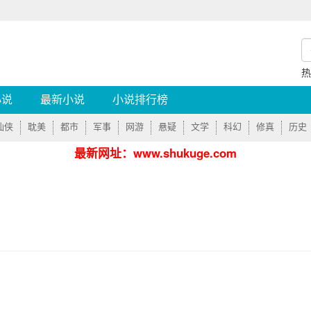
小说
最新小说
小说排行榜
仙侠
耽美
都市
军事
网游
悬疑
文学
科幻
修真
历史
最新网址：www.shukuge.com