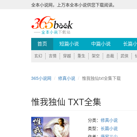
全本小说网，上万本全本小说供您下载阅读。
首页
短篇小说
中篇小说
长篇
玄幻
言情
穿越
重生
架空
总裁
武侠
365小说网
修真小说
惟我独仙txt全集下载
惟我独仙 TXT全集
分类：
修真小说
类型：
长篇小说
作者：
唐家三少