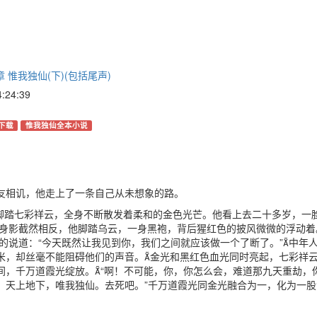
 惟我独仙(下)(包括尾声)
24:39
下载
惟我独仙全本小说
友相讥，他走上了一条自己从未想象的路。
踏七彩祥云，全身不断散发着柔和的金色光芒。他看上去二十多岁，一
道身影截然相反，他脚踏乌云，一身黑袍，背后猩红色的披风微微的浮动着
的说道：“今天既然让我见到你，我们之间就应该做一个了断了。”中年
千米，却丝毫不能阻碍他们的声音。金光和黑红色血光同时亮起，七彩祥
刻间，千万道霞光绽放。“啊！不可能，你，你怎么会，难道那九天重劫，
了。天上地下，唯我独仙。去死吧。”千万道霞光同金光融合为一，化为一