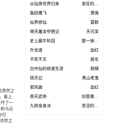
从仙侠世界归来
发狂的妖魔
鱼跃鹰飞
萧逸
仙界修仙
莫默
倚天屠龙夺艳记
天可呆
史上最牛轮回
那一抹绯红
升龙道
血红
不死不灭
辰东
白中仙的修道生涯
观棋
掠天记
黑山老鬼
邪风曲
血红
脸肃然之
吞天武帝
剑意墨江南
。看上
人哼了一
九转金身决
苦涩的甜咖啡
云和乌云
你已
股沛然之