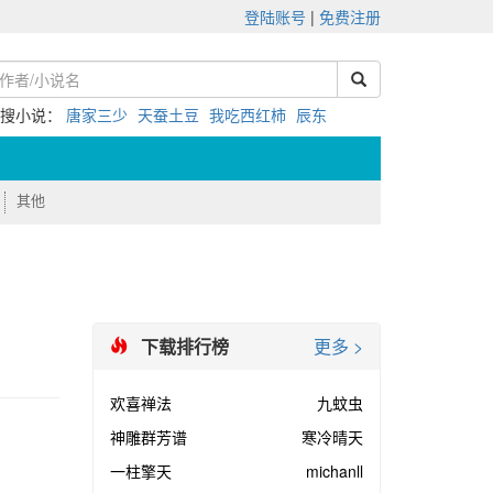
登陆账号
|
免费注册
热搜小说：
唐家三少
天蚕土豆
我吃西红柿
辰东
其他
下载排行榜
更多 >
欢喜禅法
九蚊虫
神雕群芳谱
寒冷晴天
一柱擎天
michanll