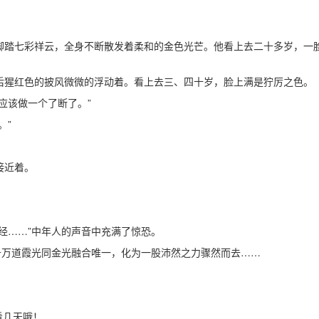
踏七彩祥云，全身不断散发着柔和的金色光芒。他看上去二十多岁，一
猩红色的披风微微的浮动着。看上去三、四十岁，脸上满是狞厉之色。
应该做一个了断了。”
。”
接近着。
经……”中年人的声音中充满了惊恐。
千万道霞光同金光融合唯一，化为一股沛然之力骤然而去……
看几天哦！