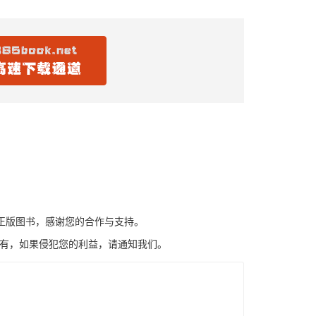
买正版图书，感谢您的合作与支持。
所有，如果侵犯您的利益，请通知我们。