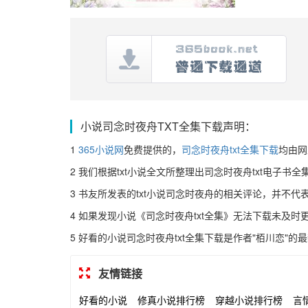
小说司念时夜舟TXT全集下载声明：
1
365小说网
免费提供的，
司念时夜舟txt全集下载
均由网
2 我们根据txt小说全文所整理出司念时夜舟txt电子书
3 书友所发表的txt小说司念时夜舟的相关评论，并不代
4 如果发现小说《司念时夜舟txt全集》无法下载未及
5 好看的小说司念时夜舟txt全集下载是作者"栢川恋
友情链接
好看的小说
修真小说排行榜
穿越小说排行榜
言