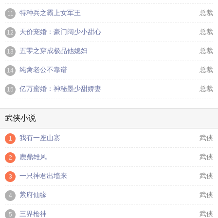
特种兵之霸上女军王
总裁
11
天价宠婚：豪门阔少小甜心
总裁
12
五零之穿成极品他媳妇
总裁
13
纯禽老公不靠谱
总裁
14
亿万蜜婚：神秘墨少甜娇妻
总裁
15
武侠小说
我有一座山寨
武侠
1
鹿鼎雄风
武侠
2
一只神君出墙来
武侠
3
紫府仙缘
武侠
4
三界枪神
武侠
5