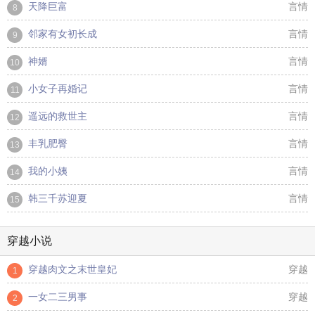
天降巨富
言情
8
邻家有女初长成
言情
9
神婿
言情
10
小女子再婚记
言情
11
遥远的救世主
言情
12
丰乳肥臀
言情
13
我的小姨
言情
14
韩三千苏迎夏
言情
15
穿越小说
穿越肉文之末世皇妃
穿越
1
一女二三男事
穿越
2