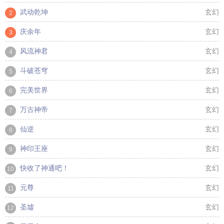
武动乾坤
玄幻
2
庆余年
玄幻
3
风流神君
玄幻
4
斗破苍穹
玄幻
5
完美世界
玄幻
6
万古神帝
玄幻
7
仙逆
玄幻
8
神印王座
玄幻
9
快收了神通吧！
玄幻
10
元尊
玄幻
11
圣墟
玄幻
12