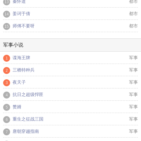
秦怀道
都市
13
姜诃于倩
都市
14
师傅不要呀
都市
15
军事小说
谍海王牌
军事
1
三栖特种兵
军事
2
夜天子
军事
3
抗日之超级悍匪
军事
4
赘婿
军事
5
重生之征战三国
军事
6
唐朝穿越指南
军事
7