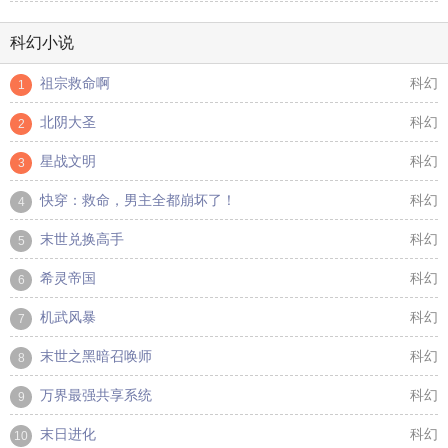
科幻小说
祖宗救命啊
科幻
1
北阴大圣
科幻
2
星战文明
科幻
3
快穿：救命，男主全都崩坏了！
科幻
4
末世兑换高手
科幻
5
希灵帝国
科幻
6
机武风暴
科幻
7
末世之黑暗召唤师
科幻
8
万界最强共享系统
科幻
9
末日进化
科幻
10