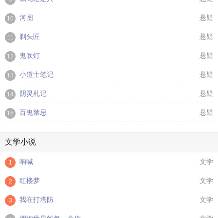
河图
悬疑
10
剃头匠
悬疑
11
鬼吹灯
悬疑
12
小道士笔记
悬疑
13
阴灵札记
悬疑
14
百鬼禁忌
悬疑
15
文学小说
呐喊
文学
1
红楼梦
文学
2
我在打塔防
文学
3