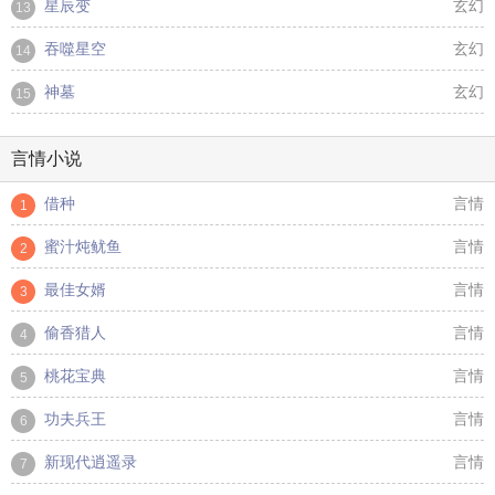
星辰变
玄幻
13
吞噬星空
玄幻
14
神墓
玄幻
15
言情小说
借种
言情
1
蜜汁炖鱿鱼
言情
2
最佳女婿
言情
3
偷香猎人
言情
4
桃花宝典
言情
5
功夫兵王
言情
6
新现代逍遥录
言情
7