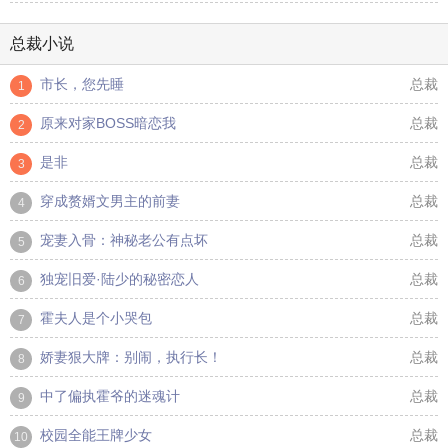
总裁小说
市长，您先睡
总裁
1
原来对家BOSS暗恋我
总裁
2
是非
总裁
3
穿成赘婿文男主的前妻
总裁
4
宠妻入骨：神秘老公有点坏
总裁
5
独宠旧爱·陆少的秘密恋人
总裁
6
霍夫人是个小哭包
总裁
7
娇妻狠大牌：别闹，执行长！
总裁
8
中了偏执霍爷的迷魂计
总裁
9
校园全能王牌少女
总裁
10