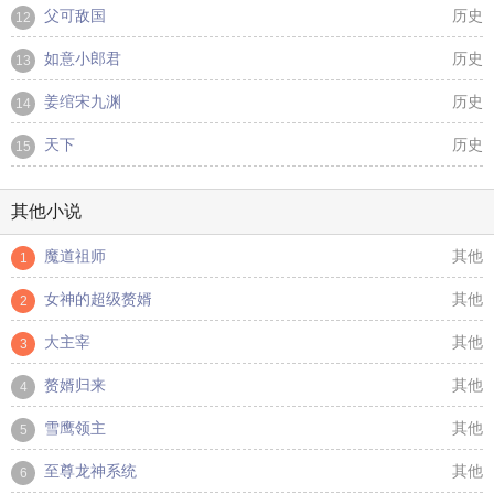
父可敌国
历史
12
如意小郎君
历史
13
姜绾宋九渊
历史
14
天下
历史
15
其他小说
魔道祖师
其他
1
女神的超级赘婿
其他
2
大主宰
其他
3
赘婿归来
其他
4
雪鹰领主
其他
5
至尊龙神系统
其他
6