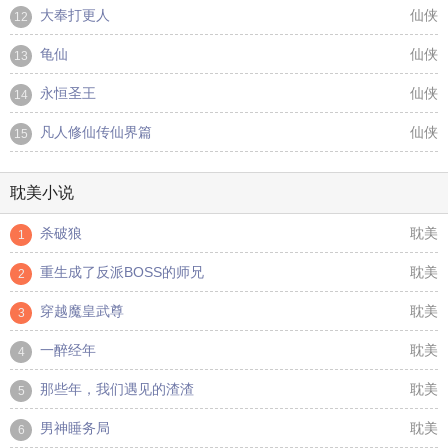
大奉打更人
仙侠
12
龟仙
仙侠
13
永恒圣王
仙侠
14
凡人修仙传仙界篇
仙侠
15
耽美小说
杀破狼
耽美
1
重生成了反派BOSS的师兄
耽美
2
穿越魔皇武尊
耽美
3
一醉经年
耽美
4
那些年，我们遇见的渣渣
耽美
5
男神睡务局
耽美
6