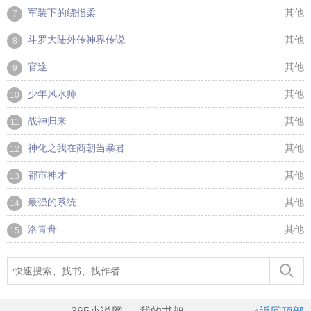
军装下的绕指柔
其他
7
斗罗大陆外传神界传说
其他
8
官途
其他
9
少年风水师
其他
10
战神归来
其他
11
神化之我在商朝当暴君
其他
12
都市神才
其他
13
最强的系统
其他
14
洛青舟
其他
15