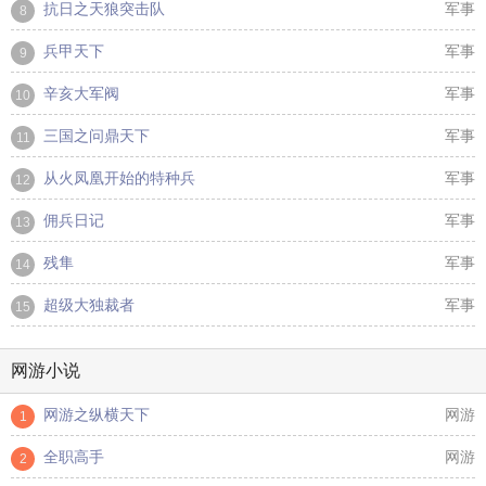
抗日之天狼突击队
军事
8
兵甲天下
军事
9
辛亥大军阀
军事
10
三国之问鼎天下
军事
11
从火凤凰开始的特种兵
军事
12
佣兵日记
军事
13
残隼
军事
14
超级大独裁者
军事
15
网游小说
网游之纵横天下
网游
1
全职高手
网游
2