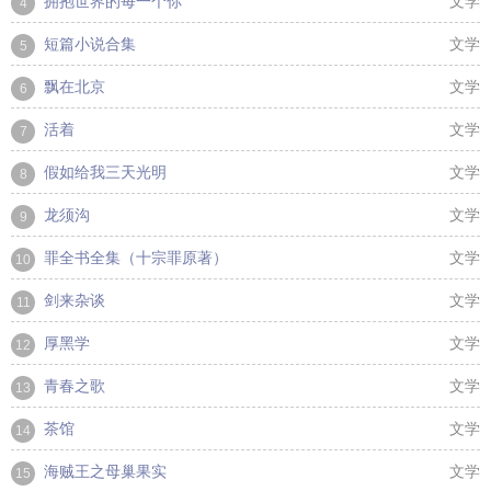
拥抱世界的每一个你
文学
4
短篇小说合集
文学
5
飘在北京
文学
6
活着
文学
7
假如给我三天光明
文学
8
龙须沟
文学
9
罪全书全集（十宗罪原著）
文学
10
剑来杂谈
文学
11
厚黑学
文学
12
青春之歌
文学
13
茶馆
文学
14
海贼王之母巢果实
文学
15