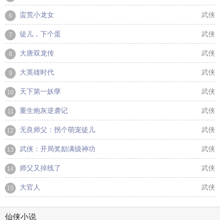
蛮荒小龙女
武侠
6
徒儿，下个蛋
武侠
7
大唐双龙传
武侠
8
大英雄时代
武侠
9
天下第一妖孽
武侠
10
重生炮灰逆袭记
武侠
11
无良师父：拐个萌宠徒儿
武侠
12
武侠：开局奖励满级神功
武侠
13
师父又掉线了
武侠
14
大官人
武侠
15
仙侠小说