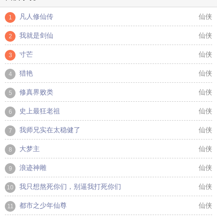
凡人修仙传
仙侠
1
我就是剑仙
仙侠
2
寸芒
仙侠
3
猎艳
仙侠
4
修真界败类
仙侠
5
史上最狂老祖
仙侠
6
我师兄实在太稳健了
仙侠
7
大梦主
仙侠
8
浪迹神雕
仙侠
9
我只想熬死你们，别逼我打死你们
仙侠
10
都市之少年仙尊
仙侠
11