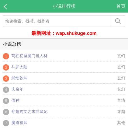
小说排行榜
首页
最新网址：wap.shukuge.com
小说总榜
苟在初圣魔门当人材
玄幻
1
斗罗大陆
玄幻
2
武动乾坤
玄幻
3
庆余年
玄幻
4
借种
言情
5
穿越肉文之末世皇妃
穿越
6
魔道祖师
其他
7