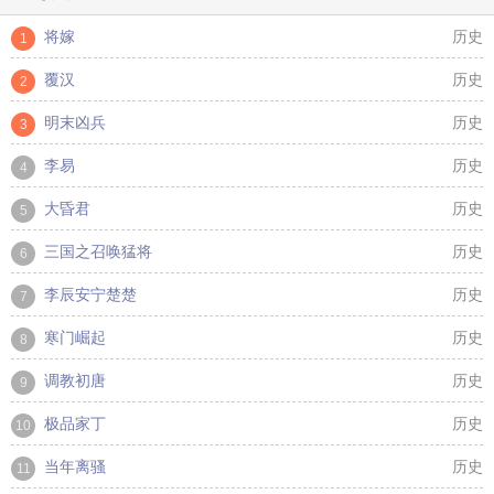
将嫁
历史
1
覆汉
历史
2
明末凶兵
历史
3
李易
历史
4
大昏君
历史
5
三国之召唤猛将
历史
6
李辰安宁楚楚
历史
7
寒门崛起
历史
8
调教初唐
历史
9
极品家丁
历史
10
当年离骚
历史
11