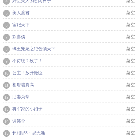
奸臣夫人的悠闲日子
架空
4
美人渡君
架空
5
宦妃天下
架空
6
欢喜债
架空
7
璃王宠妃之绝色倾天下
架空
8
不侍寝？砍了！
架空
9
公主！放开微臣
架空
10
相府墙真高
架空
11
助妻为孽
架空
12
将军家的小娘子
架空
13
调笑令
架空
14
长相思3：思无涯
架空
15