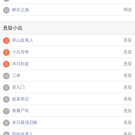
峡谷之巅
网游
15
悬疑小说
茅山捉鬼人
悬疑
1
小兵传奇
悬疑
2
末日轮盘
悬疑
3
三体
悬疑
4
老九门
悬疑
5
盗墓笔记
悬疑
6
青囊尸衣
悬疑
7
末日最强召唤
悬疑
8
阳间巡逻人
悬疑
9