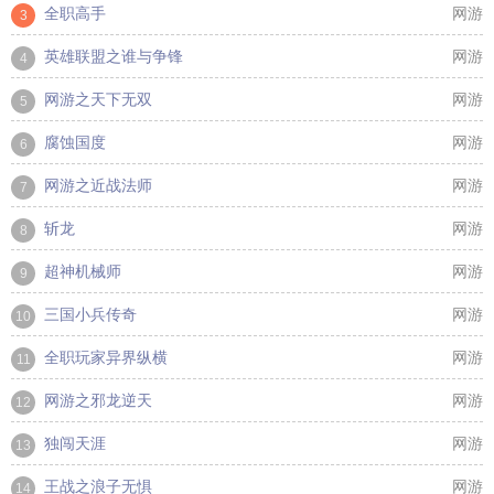
全职高手
网游
3
英雄联盟之谁与争锋
网游
4
网游之天下无双
网游
5
腐蚀国度
网游
6
网游之近战法师
网游
7
斩龙
网游
8
超神机械师
网游
9
三国小兵传奇
网游
10
全职玩家异界纵横
网游
11
网游之邪龙逆天
网游
12
独闯天涯
网游
13
王战之浪子无惧
网游
14