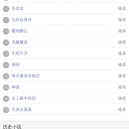
升龙道
修真
6
九转金身决
修真
7
覆雨翻云
修真
8
无极魔道
修真
9
不死不灭
修真
10
神游
修真
11
倚天屠龙夺艳记
修真
12
神道
修真
13
史上最牛轮回
修真
14
天龙任逍遥
修真
15
历史小说