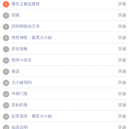
重生之极品废材
穿越
3
招摇
穿越
4
回到明朝当王爷
穿越
5
绝世神医：腹黑大小姐
穿越
6
庶女攻略
穿越
7
悠闲小农女
穿越
8
致远
穿越
9
大小姐驾到
穿越
10
书香门第
穿越
11
弃妇药香
穿越
12
妃常嚣张：毒医大小姐
穿越
13
临高启明
穿越
14