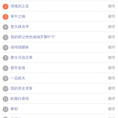
潜规则之皇
都市
2
掌中之物
都市
3
楚凡林语琴
都市
4
我的师父绝色倾城罗舞叶宁
都市
5
很纯很暧昧
都市
6
萧令月战北寒
都市
7
都市血狼
都市
8
一品姐夫
都市
9
我的美女房客
都市
10
欧颜白慕瑶
都市
11
黎初
都市
12