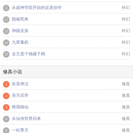
从超神学院开始的反派掠夺
科幻
11
隐秘死角
科幻
12
神级反派
科幻
13
九星毒奶
科幻
14
女主是个钱罐子精
科幻
15
修真小说
欢喜禅法
修真
1
吞天武帝
修真
2
惟我独仙
修真
3
从仙侠世界归来
修真
4
一柱擎天
修真
5