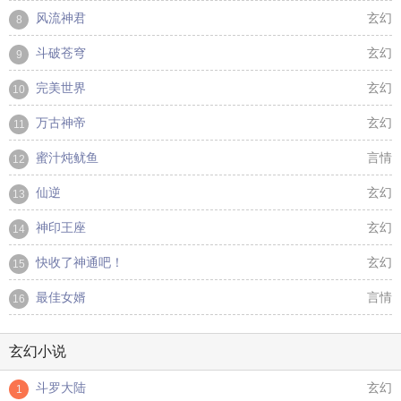
风流神君
玄幻
8
斗破苍穹
玄幻
9
完美世界
玄幻
10
万古神帝
玄幻
11
蜜汁炖鱿鱼
言情
12
仙逆
玄幻
13
神印王座
玄幻
14
快收了神通吧！
玄幻
15
最佳女婿
言情
16
玄幻小说
斗罗大陆
玄幻
1