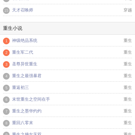
天才召唤师
穿越
15
重生小说
神级绝品系统
重生
1
重生军二代
重生
2
圣尊异世重生
重生
3
重生之最强暴君
重生
4
重返初三
重生
5
末世重生之空间在手
重生
6
重生之墨华灼灼
重生
7
重回八零末
重生
8
重生之嫡女无双
重生