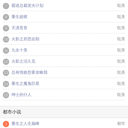
霸道总裁宠夫计划
耽美
7
重生超模
耽美
8
天潢贵胄
耽美
9
火影之邪恶佐助
耽美
10
九全十美
耽美
11
火影之活久见
耽美
12
总有情敌想要攻略我
耽美
13
重生之魔鬼巨星
耽美
14
绅士的仆人
耽美
15
都市小说
重生之人生巅峰
都市
1