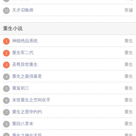
天才召唤师
穿越
15
重生小说
神级绝品系统
重生
1
重生军二代
重生
2
圣尊异世重生
重生
3
重生之最强暴君
重生
4
重返初三
重生
5
末世重生之空间在手
重生
6
重生之墨华灼灼
重生
7
重回八零末
重生
8
重生之嫡女无双
重生