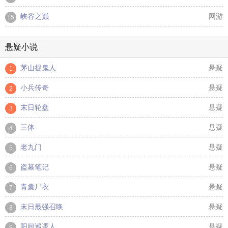
峡谷之巅
网游
15
悬疑小说
茅山捉鬼人
悬疑
1
小兵传奇
悬疑
2
末日轮盘
悬疑
3
三体
悬疑
4
老九门
悬疑
5
盗墓笔记
悬疑
6
青囊尸衣
悬疑
7
末日最强召唤
悬疑
8
阳间巡逻人
悬疑
9