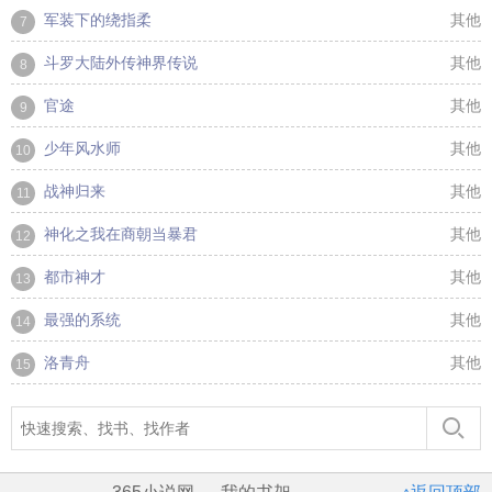
军装下的绕指柔
其他
7
斗罗大陆外传神界传说
其他
8
官途
其他
9
少年风水师
其他
10
战神归来
其他
11
神化之我在商朝当暴君
其他
12
都市神才
其他
13
最强的系统
其他
14
洛青舟
其他
15