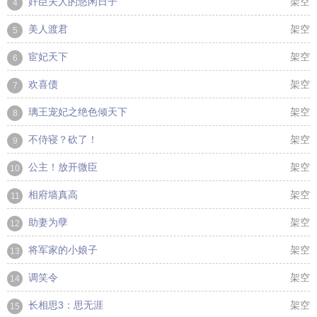
奸臣夫人的悠闲日子
架空
4
美人渡君
架空
5
宦妃天下
架空
6
欢喜债
架空
7
璃王宠妃之绝色倾天下
架空
8
不侍寝？砍了！
架空
9
公主！放开微臣
架空
10
相府墙真高
架空
11
助妻为孽
架空
12
将军家的小娘子
架空
13
调笑令
架空
14
长相思3：思无涯
架空
15