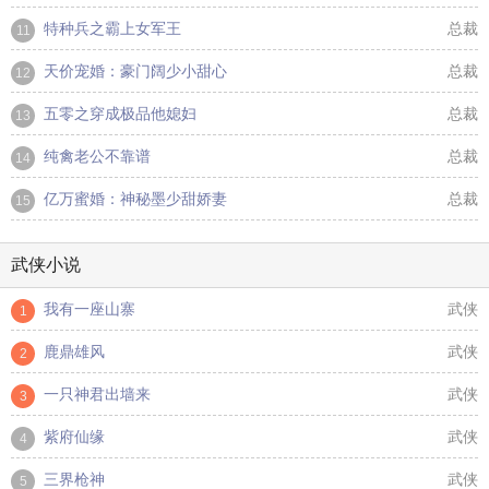
特种兵之霸上女军王
总裁
11
天价宠婚：豪门阔少小甜心
总裁
12
五零之穿成极品他媳妇
总裁
13
纯禽老公不靠谱
总裁
14
亿万蜜婚：神秘墨少甜娇妻
总裁
15
武侠小说
我有一座山寨
武侠
1
鹿鼎雄风
武侠
2
一只神君出墙来
武侠
3
紫府仙缘
武侠
4
三界枪神
武侠
5