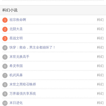
科幻小说
祖宗救命啊
科幻
1
北阴大圣
科幻
2
星战文明
科幻
3
快穿：救命，男主全都崩坏了！
科幻
4
末世兑换高手
科幻
5
希灵帝国
科幻
6
机武风暴
科幻
7
末世之黑暗召唤师
科幻
8
万界最强共享系统
科幻
9
末日进化
科幻
10