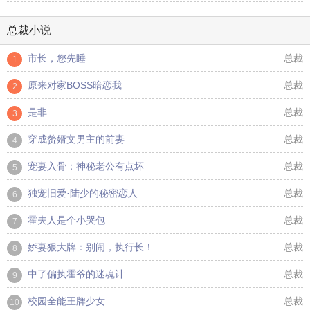
总裁小说
市长，您先睡
总裁
1
原来对家BOSS暗恋我
总裁
2
是非
总裁
3
穿成赘婿文男主的前妻
总裁
4
宠妻入骨：神秘老公有点坏
总裁
5
独宠旧爱·陆少的秘密恋人
总裁
6
霍夫人是个小哭包
总裁
7
娇妻狠大牌：别闹，执行长！
总裁
8
中了偏执霍爷的迷魂计
总裁
9
校园全能王牌少女
总裁
10