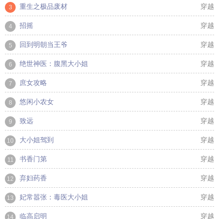
重生之极品废材
穿越
3
招摇
穿越
4
回到明朝当王爷
穿越
5
绝世神医：腹黑大小姐
穿越
6
庶女攻略
穿越
7
悠闲小农女
穿越
8
致远
穿越
9
大小姐驾到
穿越
10
书香门第
穿越
11
弃妇药香
穿越
12
妃常嚣张：毒医大小姐
穿越
13
临高启明
穿越
14