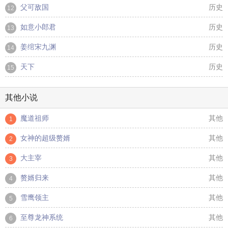
父可敌国
历史
12
如意小郎君
历史
13
姜绾宋九渊
历史
14
天下
历史
15
其他小说
魔道祖师
其他
1
女神的超级赘婿
其他
2
大主宰
其他
3
赘婿归来
其他
4
雪鹰领主
其他
5
至尊龙神系统
其他
6