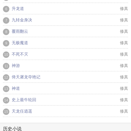
升龙道
修真
6
九转金身决
修真
7
覆雨翻云
修真
8
无极魔道
修真
9
不死不灭
修真
10
神游
修真
11
倚天屠龙夺艳记
修真
12
神道
修真
13
史上最牛轮回
修真
14
天龙任逍遥
修真
15
历史小说