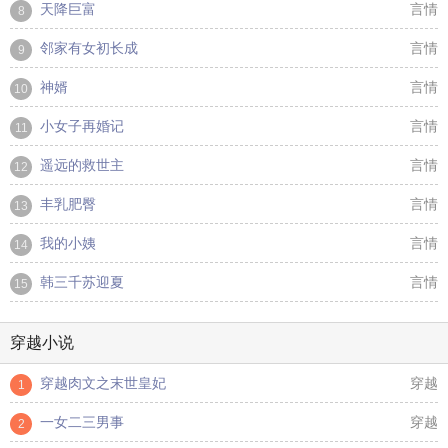
天降巨富
言情
8
邻家有女初长成
言情
9
神婿
言情
10
小女子再婚记
言情
11
遥远的救世主
言情
12
丰乳肥臀
言情
13
我的小姨
言情
14
韩三千苏迎夏
言情
15
穿越小说
穿越肉文之末世皇妃
穿越
1
一女二三男事
穿越
2