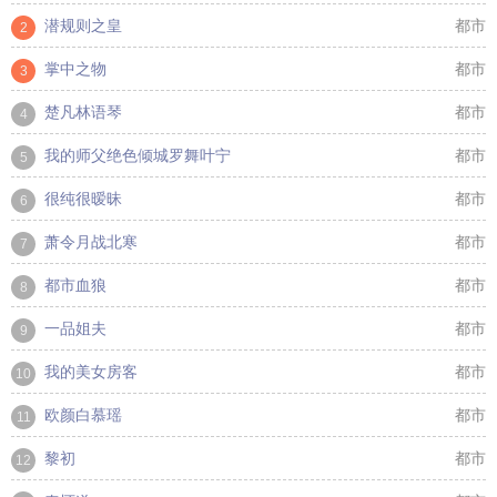
潜规则之皇
都市
2
掌中之物
都市
3
楚凡林语琴
都市
4
我的师父绝色倾城罗舞叶宁
都市
5
很纯很暧昧
都市
6
萧令月战北寒
都市
7
都市血狼
都市
8
一品姐夫
都市
9
我的美女房客
都市
10
欧颜白慕瑶
都市
11
黎初
都市
12