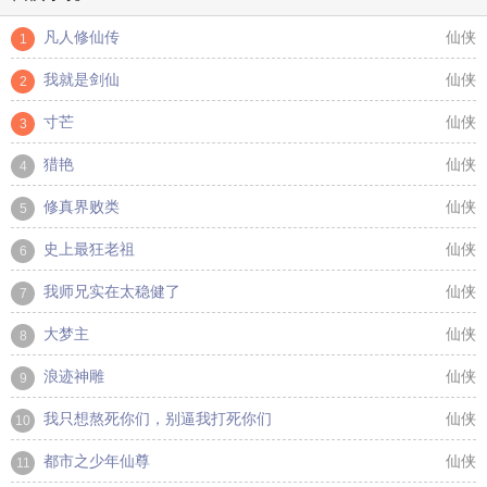
凡人修仙传
仙侠
1
我就是剑仙
仙侠
2
寸芒
仙侠
3
猎艳
仙侠
4
修真界败类
仙侠
5
史上最狂老祖
仙侠
6
我师兄实在太稳健了
仙侠
7
大梦主
仙侠
8
浪迹神雕
仙侠
9
我只想熬死你们，别逼我打死你们
仙侠
10
都市之少年仙尊
仙侠
11