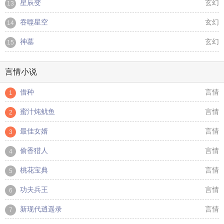
星辰变
玄幻
13
吞噬星空
玄幻
14
神墓
玄幻
15
言情小说
借种
言情
1
蜜汁炖鱿鱼
言情
2
最佳女婿
言情
3
偷香猎人
言情
4
桃花宝典
言情
5
功夫兵王
言情
6
新现代逍遥录
言情
7