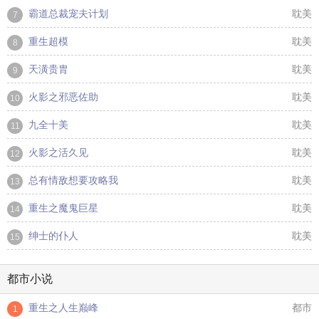
霸道总裁宠夫计划
耽美
7
重生超模
耽美
8
天潢贵胄
耽美
9
火影之邪恶佐助
耽美
10
九全十美
耽美
11
火影之活久见
耽美
12
总有情敌想要攻略我
耽美
13
重生之魔鬼巨星
耽美
14
绅士的仆人
耽美
15
都市小说
重生之人生巅峰
都市
1