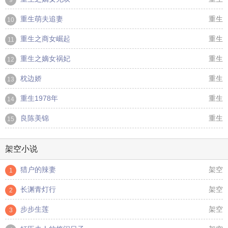
9
重生萌夫追妻
重生
10
重生之商女崛起
重生
11
重生之嫡女祸妃
重生
12
枕边娇
重生
13
重生1978年
重生
14
良陈美锦
重生
15
架空小说
猎户的辣妻
架空
1
长渊青灯行
架空
2
步步生莲
架空
3