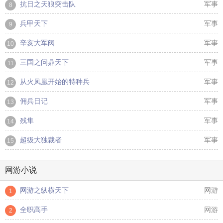
抗日之天狼突击队
军事
8
兵甲天下
军事
9
辛亥大军阀
军事
10
三国之问鼎天下
军事
11
从火凤凰开始的特种兵
军事
12
佣兵日记
军事
13
残隼
军事
14
超级大独裁者
军事
15
网游小说
网游之纵横天下
网游
1
全职高手
网游
2