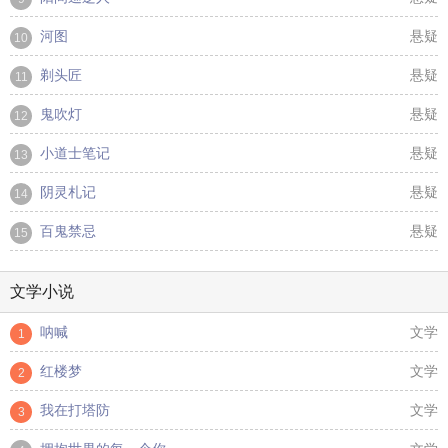
河图
悬疑
10
剃头匠
悬疑
11
鬼吹灯
悬疑
12
小道士笔记
悬疑
13
阴灵札记
悬疑
14
百鬼禁忌
悬疑
15
文学小说
呐喊
文学
1
红楼梦
文学
2
我在打塔防
文学
3