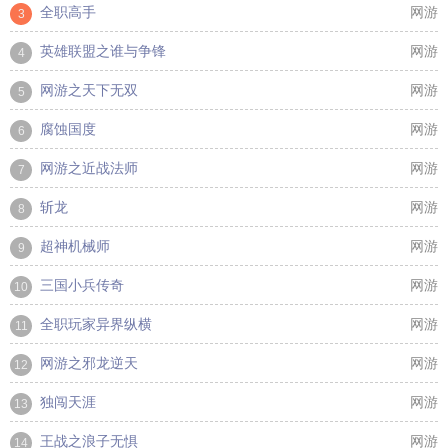
全职高手
网游
3
英雄联盟之谁与争锋
网游
4
网游之天下无双
网游
5
腐蚀国度
网游
6
网游之近战法师
网游
7
斩龙
网游
8
超神机械师
网游
9
三国小兵传奇
网游
10
全职玩家异界纵横
网游
11
网游之邪龙逆天
网游
12
独闯天涯
网游
13
王战之浪子无惧
网游
14