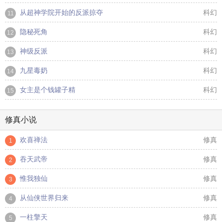
从超神学院开始的反派掠夺
科幻
11
隐秘死角
科幻
12
神级反派
科幻
13
九星毒奶
科幻
14
女主是个钱罐子精
科幻
15
修真小说
欢喜禅法
修真
1
吞天武帝
修真
2
惟我独仙
修真
3
从仙侠世界归来
修真
4
一柱擎天
修真
5