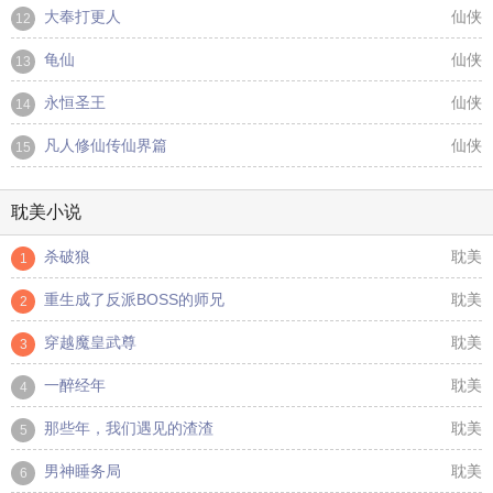
大奉打更人
仙侠
12
龟仙
仙侠
13
永恒圣王
仙侠
14
凡人修仙传仙界篇
仙侠
15
耽美小说
杀破狼
耽美
1
重生成了反派BOSS的师兄
耽美
2
穿越魔皇武尊
耽美
3
一醉经年
耽美
4
那些年，我们遇见的渣渣
耽美
5
男神睡务局
耽美
6