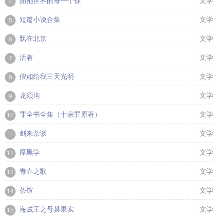
拥抱世界的每一个你
文学
4
短篇小说合集
文学
5
飘在北京
文学
6
活着
文学
7
假如给我三天光明
文学
8
龙须沟
文学
9
罪全书全集（十宗罪原著）
文学
10
剑来杂谈
文学
11
厚黑学
文学
12
青春之歌
文学
13
茶馆
文学
14
海贼王之母巢果实
文学
15