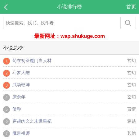
小说排行榜
首页
最新网址：wap.shukuge.com
小说总榜
苟在初圣魔门当人材
玄幻
1
斗罗大陆
玄幻
2
武动乾坤
玄幻
3
庆余年
玄幻
4
借种
言情
5
穿越肉文之末世皇妃
穿越
6
魔道祖师
其他
7