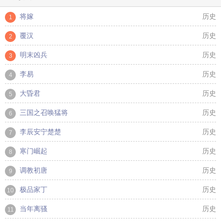
将嫁
历史
1
覆汉
历史
2
明末凶兵
历史
3
李易
历史
4
大昏君
历史
5
三国之召唤猛将
历史
6
李辰安宁楚楚
历史
7
寒门崛起
历史
8
调教初唐
历史
9
极品家丁
历史
10
当年离骚
历史
11