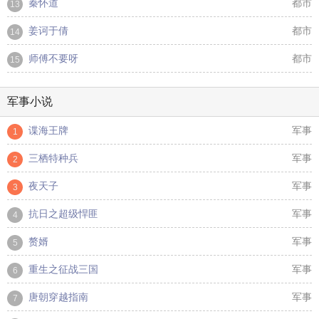
秦怀道
都市
13
姜诃于倩
都市
14
师傅不要呀
都市
15
军事小说
谍海王牌
军事
1
三栖特种兵
军事
2
夜天子
军事
3
抗日之超级悍匪
军事
4
赘婿
军事
5
重生之征战三国
军事
6
唐朝穿越指南
军事
7