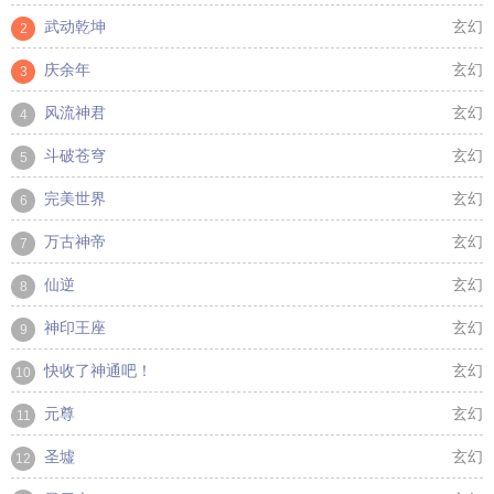
武动乾坤
玄幻
2
庆余年
玄幻
3
风流神君
玄幻
4
斗破苍穹
玄幻
5
完美世界
玄幻
6
万古神帝
玄幻
7
仙逆
玄幻
8
神印王座
玄幻
9
快收了神通吧！
玄幻
10
元尊
玄幻
11
圣墟
玄幻
12