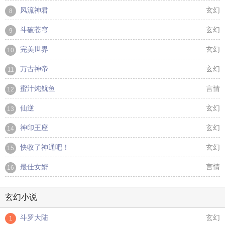
风流神君
玄幻
8
斗破苍穹
玄幻
9
完美世界
玄幻
10
万古神帝
玄幻
11
蜜汁炖鱿鱼
言情
12
仙逆
玄幻
13
神印王座
玄幻
14
快收了神通吧！
玄幻
15
最佳女婿
言情
16
玄幻小说
斗罗大陆
玄幻
1