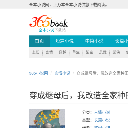
全本小说网，上万本全本小说供您下载阅读。
首页
短篇小说
中篇小说
长篇
玄幻
言情
穿越
重生
架空
总裁
武侠
365小说网
言情小说
穿成继母后，我改造全家种田忙
穿成继母后，我改造全家种田
分类：
言情小说
类型：
长篇小说
作者：
悠闲小神