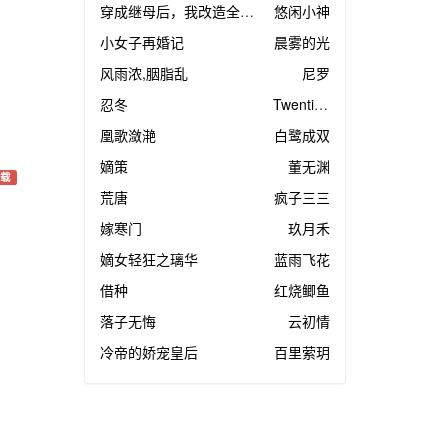
穿成继母后，我改造全家种田忙
悠闲小神
小女子再婚记
晨雾的光
风雨浓,胭脂乱
尼罗
忍冬
Twentine
凰歌潋滟
白鹭成双
嫡策
董无渊
下载
荒唐
疯子三三
嫁寒门
玖月禾
嫡女轻狂之璃华
蓝雨飞花
借种
红烧鲫鱼
落子无悔
云初情
冷帝的娇宠皇后
百里萦玥