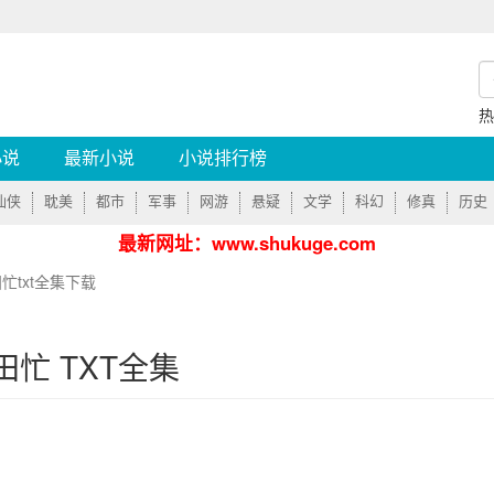
小说
最新小说
小说排行榜
仙侠
耽美
都市
军事
网游
悬疑
文学
科幻
修真
历史
最新网址：www.shukuge.com
txt全集下载
忙 TXT全集