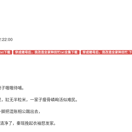
22:00
xt下载
穿成继母后，我改造全家种田忙txt全集下载
穿成继母后，我改造全家种田忙 
继子嗷嗷待哺。
屋，缸无半粒米，一家子瘦骨嶙峋活似难民。
一脚把混账相公踹出去，
界清净了，秦瑶挽起衣袖怒发家。