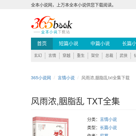
全本小说网，上万本全本小说供您下载阅读。
首页
短篇小说
中篇小说
长篇
玄幻
言情
穿越
重生
架空
总裁
武侠
365小说网
言情小说
风雨浓,胭脂乱txt全集下载
风雨浓,胭脂乱 TXT全集
分类：
言情小说
类型：
长篇小说
作者：
尼罗