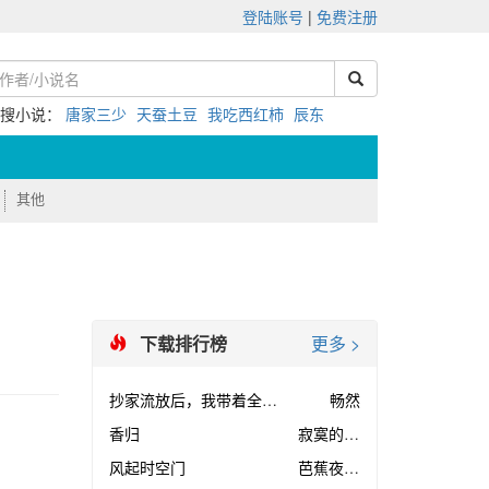
登陆账号
|
免费注册
热搜小说：
唐家三少
天蚕土豆
我吃西红柿
辰东
其他
下载排行榜
更多 >
抄家流放后，我带着全家种田登基
畅然
香归
寂寞的清泉
风起时空门
芭蕉夜喜雨