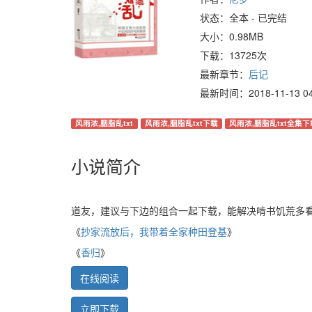
状态：全本 - 已完结
大小：0.98MB
下载：13725次
最新章节：
后记
最新时间：2018-11-13 04:
风雨浓,胭脂乱txt
风雨浓,胭脂乱txt下载
风雨浓,胭脂乱txt全集下
小说简介
道友，建议与下边的组合一起下载，能解决啃书饥荒多
《
抄家流放后，我带着全家种田登基
》
《
香归
》
在线阅读
立即下载