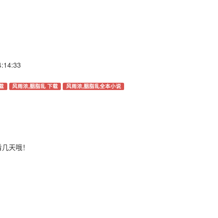
14:33
载
风雨浓,胭脂乱 下载
风雨浓,胭脂乱全本小说
看几天哦！