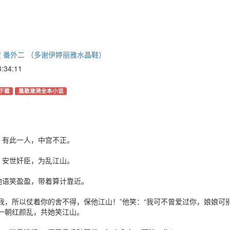
 番外二 （多谢伊婷丽雅水晶鞋）
34:11
下载
凰歌潋滟全本小说
，有此一人，中宫不正。
，安世奸臣，为乱江山。
她语笑盈盈，带着算计靠近。
我，所以仗着你的舍不得，保他江山！”他笑：“我可不曾爱过你，娘娘可
一朝红颜乱，共她笑江山。