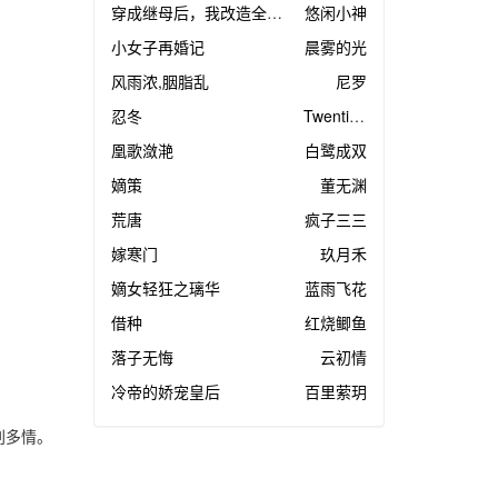
穿成继母后，我改造全家种田忙
悠闲小神
小女子再婚记
晨雾的光
风雨浓,胭脂乱
尼罗
忍冬
Twentine
凰歌潋滟
白鹭成双
嫡策
董无渊
荒唐
疯子三三
嫁寒门
玖月禾
嫡女轻狂之璃华
蓝雨飞花
借种
红烧鲫鱼
落子无悔
云初情
冷帝的娇宠皇后
百里萦玥
别多情。