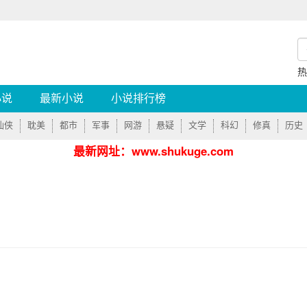
小说
最新小说
小说排行榜
仙侠
耽美
都市
军事
网游
悬疑
文学
科幻
修真
历史
最新网址：www.shukuge.com