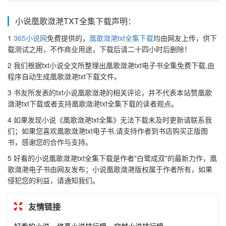
小说凰歌潋滟TXT全集下载声明：
1
365小说网
免费提供的，
凰歌潋滟txt全集下载
均由网友上传，供下
载测试之用，不作商业用途，下载后请二十四小时后删除！
2 我们根据txt小说全文所整理出凰歌潋滟txt电子书全集免费下载,由
程序自动生成凰歌潋滟txt下载文件。
3 书友所发表的txt小说凰歌潋滟的相关评论，并不代表本站赞凰歌
潋滟txt下载或者支持凰歌潋滟txt全集下载的读者观点。
4 如果发现小说《凰歌潋滟txt全集》无法下载未及时更新请联系我
们；如果您喜欢凰歌潋滟txt电子书,请支持作者到书店购买正版图
书，感谢您的合作与支持。
5 好看的小说凰歌潋滟txt全集下载是作者"白鹭成双"的最新力作，凰
歌潋滟电子书由网友发布；小说凰歌潋滟版权属于作者所有，如果
侵犯您的利益，请通知我们。
友情链接