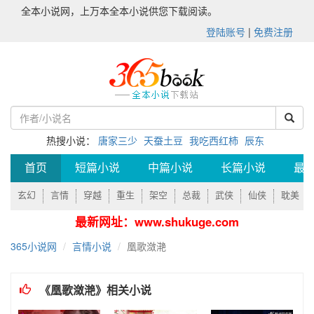
全本小说网，上万本全本小说供您下载阅读。
登陆账号
|
免费注册
热搜小说：
唐家三少
天蚕土豆
我吃西红柿
辰东
首页
短篇小说
中篇小说
长篇小说
最
玄幻
言情
穿越
重生
架空
总裁
武侠
仙侠
耽美
最新网址：www.shukuge.com
365小说网
言情小说
凰歌潋滟
《凰歌潋滟》相关小说