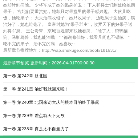
她却针到病除。 少将军成了她的贴身护卫； 下人和将士们到处给她摘
果子； 宫妃们要重赏她，她却只对果盘里的果子感兴趣。 大伙儿吃
饭，她吃果子； 大夫治病收银子，她只收果子。 边吃果子边治病，病
治好了，她也吃饱了。 皇帝封她为“果子郡主”，收罗天下的好果子送
到将军府。 王公贵胄、京城百姓都来找她看病。 “除了人，鸡鸭猫
狗、马驴鸟兽，我也能治哦！” “都说修仙好，我看凡间也不错嘛！”
吃不完的果子、治不完的病，她喜欢~
最新章节推荐地址：http://wap.shukuge.com/book/181631/
最新章节预览 更新时间：2026-04-01T00:00:30
第一卷 第242章 赴北国
第一卷 第241章 治好我就回来啦！
第一卷 第240章 北国来访大庆的根本目的终于暴露
第一卷 第239章 差点就天下无敌
第一卷 第238章 真是太不自量力了