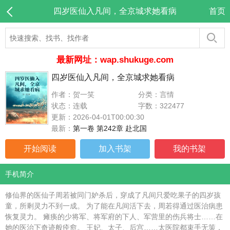
四岁医仙入凡间，全京城求她看病
首页
最新网址：wap.shukuge.com
四岁医仙入凡间，全京城求她看病
作者：贺一笑
分类：言情
状态：连载
字数：322477
更新：2026-04-01T00:00:30
最新：
第一卷 第242章 赴北国
开始阅读
加入书架
我的书架
手机简介
修仙界的医仙子周若被同门妒杀后，穿成了凡间只爱吃果子的四岁孩
童，所剩灵力不到一成。 为了能在凡间活下去，周若得通过医治病患
恢复灵力。 瘫痪的少将军、将军府的下人、军营里的伤兵将士……在
她的医治下奇迹般痊愈。 王妃、太子、后宫……太医院都束手无策，